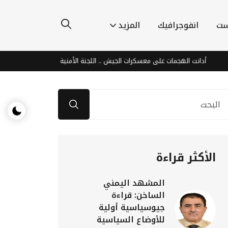
ست
انفوجرافيك
المزيد
انت الهجمات على معسكرات الجيش .. اللجنة الأمنية بحضرموت : هجمات الحوثيين جاءت
الأكثر قراءة
المشهد اليمني
الساخن: قراءة
جيوسياسية أولية
للأوضاع السياسية