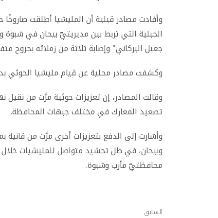
وأفادت مصادر قبلية أن المليشيا أطلقت صاروخًا 
الجبلية التي تربط بين مديريتيّ بيحان في شبوة
جعبل البركاني" وإصابة ثلاثة من زملائه بجروح متفا
وكشفت مصادر محلية عن قيام مليشيا الحوثي بدفع
وقالت المصادر، إن تعزيزات حوثية مرَّت من نقيل
تصعيد المعارك في مختلف جبهات المحافظة.
وأشارت إلى الدفع بتعزيزات أخرى مرَّت من قانية
وبيحان، في ظل تحشيد متواصل للمليشيات خلال ال
محافظتيّ مأرب وشبوة.
السابق