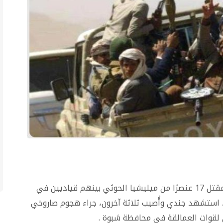
بعد يوم واحد من تلقيها هزائم وكسر هجومها ومقتل 17 عنصرًا من ميليشيا الحوثي بينهم قياديين في
 استشهد جندي وأُصيب ثلاثة آخرون، جراء هجوم صاروخي
 لقوات العمالقة في محافظة شبوة .