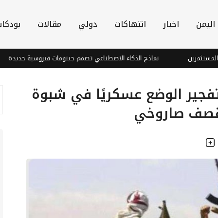
اليمن
اخبار
انتهاكات
دولي
مقالات
بودكا
نماذج الذكاء الاصطناعي تصمم جينومات فيروسية جديدة
أد
فجير الوضع عسكريًا في شبوة
قصف صاروخي