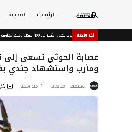
الرئيسية
الصحيفة
آخر الأخبار
مؤشر داو جونز يهوي بأكثر من 400 نقطة وسط مخاوف المستثمرين
عصابة الحوثي تسعى إلى ت
ومأرب واستشهاد جندي ب
المنتصف _ متابعات
منذ سنتين