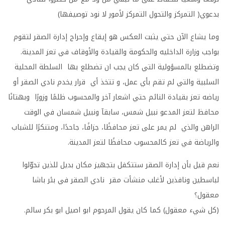
بدعوي( التمركز والتحول التمركز لأمور لا نود توصيفها)
وما يشاع الآن حتي يثبت العكس هو إيقاع وإحراج إدارة الصقر لتقوم
بواجب وزارة الداخليه والحكومة والقيادة والأوقاف في تعز المدينة.
وتضطلع بالمسؤولية التي كان يجب ان تضطلع بها السلطة المحلية
السلبية والتي لم تقم بأي عمل، و تتخذ أي قرار يخدم نادي الصقر أو
رياضه تعز بقيادة النائم حتي اشعار آخر والمحسوب ظلمًا وزورًا وبهتانًا
محافظ لتعز المدعو نبيل شمس، سابقآ ونبيل شمسان في الوقت
الراهن والذي لم يمر على تعز محافظًا، جزافًا، جاحدًا، ومتنكرًا للشباب
والرياضة في تعز كالمحسوب محافظًا لتعز المدينة.
نعم قيل بأن إدارة الصقر ستتكفل بتجهيز مكان بديل للذين تحوّلوا
لباسطين ونافذين لأغلب منشأت مقر نادي الصقر في بئر باشا
معقول؟
(كل شيء معقول) كما كان يقول المرحوم ابو اصيل ابو بكر سالم.