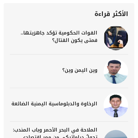
الأكثر قراءة
القوات الحكومية تؤكد جاهزيتها..
فمتى يكون القتال؟
وين اليمن وين؟
الرخاوة والدبلوماسية اليمنية الضائعة
الملاحة في البحر الأحمر وباب المندب:
تحولٌ دراماتيكي من ممرٍ اقتصادي