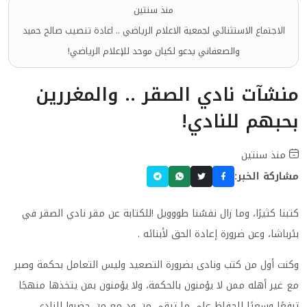
منذ سنتين
الاجتماع الاستثنائي لجمعية الاعلام الرياضي .. اعادة تنصيب صالح حميد
والصعفاني يدعو لكيان موحد للإعلام الرياضي!
منشآت نادي الصقر .. والمغررين
بحبهم للنادي!
منذ سنتين
مشاركة الخبر:
كتبنا كثيرًا، وما زال نفسُنا طووويل !للكتابة عن مقر نادي الصقر في
بئرباشا، وعن ضرورة إعادة الحق لأبنائه .
وكنت أول من كتب ونادى بضرورة التصعيد وليس التعامل بحكمة وصبر
مع غير أهله ممن لا يؤمنون بالحكمة، ولا يؤمنون بمن يتخذها منهجًا
ترفعًا وسعيًا للحفاظ على ما تبقي من ود مع من حضروا للنادي