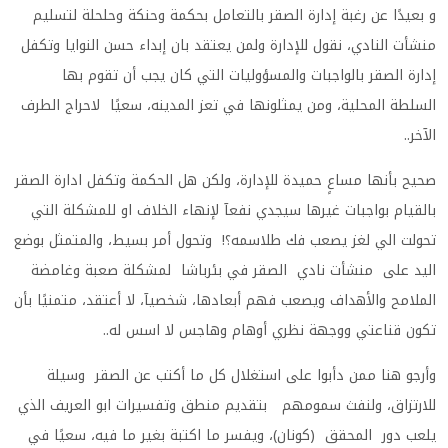
و بعيدًا عن رغبة إدارة الصقر بالتعامل بحكمة وحنكة وحلحلة لتسليم
منشأت النادي، نقول للإدارة ولمن يعتقد بان إبداء حسن النوايا وتكفل
إدارة الصقر بالواجبات والمسؤوليات التي كان يجب أن تقوم بها
السلطة المحلية، ومن يمثلونها في تعز المدينه، سعيًا لاحراج الطرف
الآخر..
صحيح بأنها مساعٍ حميدة للإدارة، ولكن هل الحكمة وتكفل ادارة الصقر
بالقيام بواجبات غيرها سيجدي نفعآ لإنهاء الخلاف او للمشكلة التي
تحولت الي لغز يصعب فك طلاسمه؟! وتحول أمر بسيط، والمتمثل بوضع
اليد على منشأت نادي الصقر في بئرباشا لمشكلة صعبة وغامضة
الملامح والأهداف ويصعب فهم أبعادها، شخصيآ، لا أعتقد، متمنيًا بأن
تكون قناعتي ووجهة نظري أوهام وهاجس لا اسس له..
وأرجو هنا ممن دأبوا على استغلال كل ما أكتب عن الصقر وسيلة
للارتزاق، ولنفث سمومهم بتقديم منطق وتفسيرات ابو العريف الذي
يلعب دور المحقق (كونان)، ويفسر ما اكتبة بغير ما فيه، سعيًا في