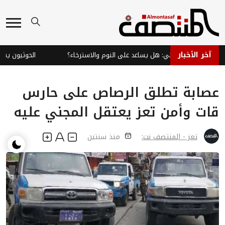
آخر الأخبار
اي النعناع الفلفلي: هل يساعد على النوم والاسترخاء؟
الحوثيون يشعلو
عصابة تطلق الرصاص على حارس
قات وأمن تعز يعتقل المجني عليه
تعز - المنتصف نت:
منذ سنتين