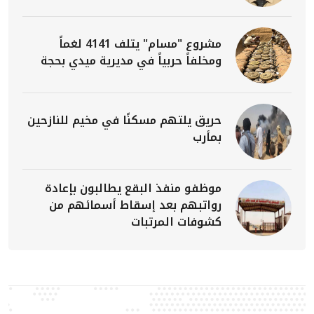
مشروع "مسام" يتلف 4141 لغماً
ومخلفاً حربياً في مديرية ميدي بحجة
حريق يلتهم مسكنًا في مخيم للنازحين
بمأرب
موظفو منفذ البقع يطالبون بإعادة
رواتبهم بعد إسقاط أسمائهم من
كشوفات المرتبات