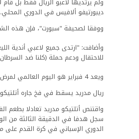
ولم يرتديها لاعبو الريال فقط بل قام ل
ديبورتيفو ألافيس في الدوري المحلي.
ووفقا لصحيفة "سبورت"، فإن هذه الشار
للاحتفال ودعم حملة (كلنا ضد السرطان)
ويعد 4 فبراير هو اليوم العالمي لمرض السرطان.
ريال مدريد يسقط في فخ جاره أتلتيكو
الدوري الإسباني في كرة القدم على ملعب