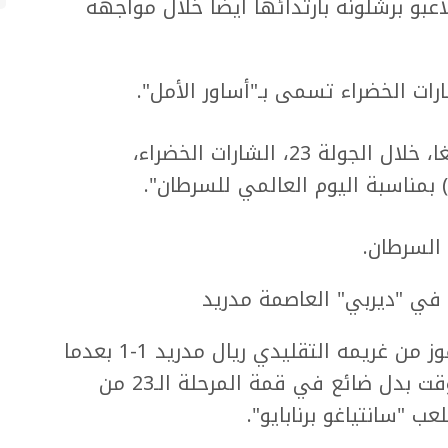
اعبو برشلونة بارتدائها أيضا خلال مواجهة
ات الخضراء تسمى بـ"أساور الأمل".
وأضافت: "ارتدى جميع لاعبي أندية الليغا، خلال الجولة 23، الشارات الخضراء،
 بمناسبة اليوم العالمي للسرطان".
 في "ديربي" العاصمة مدريد
واقتنص أتلتيكو مدريد تعادلا بطعم الفوز من غريمه التقليدي ريال مدريد 1-1 بعدما
سجل هدفا في الدقيقة الثالثة من الوقت بدل ضائع في قمة المرحلة الـ23 من
 "سانتياغو برنابايو".