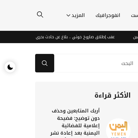
ست
انفوجرافيك
المزيد
عقب إطلاق صاروخ حوثي .. بلاغ عن حادث بحري بالقرب من سواحل عدن
الأكثر قراءة
أربك المتابعين وحذف
دون توضيح: فضيحة
إعلامية للفضائية
اليمنية بعد إعادة نشر