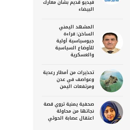
فيديو قديم بشأن معارك
البيضاء
المشهد اليمني
الساخن: قراءة
جيوسياسية أولية
للأوضاع السياسية
والعسكرية
تحذيرات من أمطار رعدية
وعواصف في عدن
ومرتفعات اليمن
صحفية يمنية تروي قصة
نجاتها من محاولة
اعتقال عصابة الحوثي