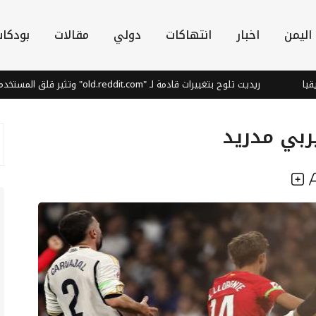
اليمن
اخبار
انتهاكات
دولي
مقالات
بودكا
ريديت تلوح بتغييرات قادمة لـ "old.reddit.com" وتثير قلق المستخدمين
ربي مدريد