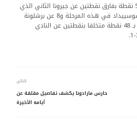
وبقي ريال مدريد في الصدارة برصيد 58 نقطة بفارق نقطتين عن جيرونا الثاني الذي
سقط أيضا في فخ التعادل أمام ريال سوسييداد في هذه المرحلة و8 عن برشلونة
الثالث، فيما تراجع أتلتيكو للمركز الرابع بـ 48 نقطة متخلفا بنقطتين عن النادي
التالي
حارس مارادونا يكشف تفاصيل مقلقة عن
أيامه الأخيرة