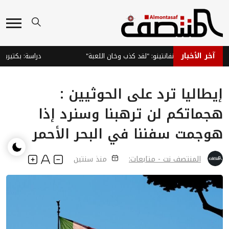
آخر الأخبار
و يطالب بإقالة إنفانتينو: "لقد كذب وخان اللعبة"
دراسة: بكتيريا ال
إيطاليا ترد على الحوثيين :
هجماتكم لن ترهبنا وسنرد إذا
هوجمت سفننا في البحر الأحمر
المنتصف نت - متابعات:
منذ سنتين