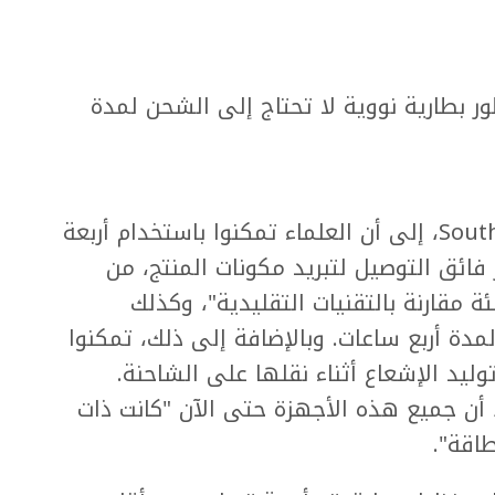
ر بطارية نووية لا تحتاج إلى الشحن لمدة
وتشير صحيفة South China Morning Post، إلى أن العلماء تمكنوا باستخدام أربعة
ائق التوصيل لتبريد مكونات المنتج، من
تهلاك الطاقة "بنسبة 80 بالمئة مقارنة بالتقنيات التقليدية"، وكذلك
دة أربع ساعات. وبالإضافة إلى ذلك، تمكنوا
ليد الإشعاع أثناء نقلها على الشاحنة.
ن جميع هذه الأجهزة حتى الآن "كانت ذات
اقة".