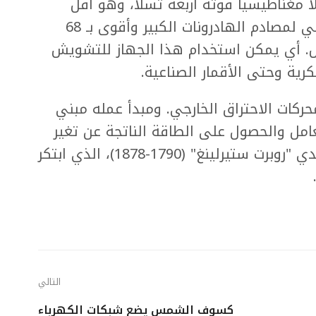
ا مغناطيسيا قوته أربعة تسلا، وهو أقل
بقليل من نصف قوة المجال المغناطيسي لمصادم الهادرونات الكبير وأقوى بـ 68
ض. أي يمكن استخدام هذا الجهاز للتشويش
رية وحتى الأقمار الصناعية.
ركات الاحتراق الخارجي. ومبدأ عمله مبني
عامل والحصول على الطاقة الناتجة عن تغير
الضغط. وسمي المحرك نسبة للاسكتلندي "روبرت ستيرلينغ" (1790-1878)، الذي ابتكر
التالي
كسوف الشمس يضع شبكات الكهرباء