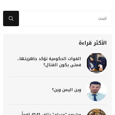
الأكثر قراءة
القوات الحكومية تؤكد جاهزيتها..
فمتى يكون القتال؟
وين اليمن وين؟
مشروع "مسام" يتلف 4141 لغماً