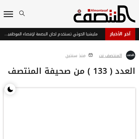
آخر الأخبار
ديوماندي يتربع على عرش أغلى لاعبي أفريقيا بانتقال تاريخي لريال مدريد
مليشيا الحوثي تستخدم لجان البصمة لإقصاء الموظفين وتوظيف عناصرها
المنتصف نت
منذ سنتين
العدد ( 133 ) من صحيفة المنتصف