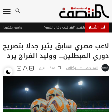
آخر الأخبار
طالب بإقالة إنفانتينو: "لقد كذب وخان اللعبة"
دراسة: بكتيريا الجلد
لاعب مصري سابق يثير جدلا بتصريح
دوري المبطلين.. ووليد الفراج يرد
المنتصف نت - وكالات
منذ سنتين