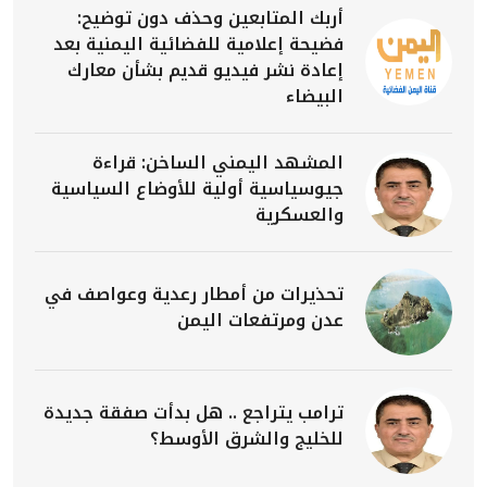
أربك المتابعين وحذف دون توضيح:
فضيحة إعلامية للفضائية اليمنية بعد
إعادة نشر فيديو قديم بشأن معارك
البيضاء
المشهد اليمني الساخن: قراءة
جيوسياسية أولية للأوضاع السياسية
والعسكرية
تحذيرات من أمطار رعدية وعواصف في
عدن ومرتفعات اليمن
ترامب يتراجع .. هل بدأت صفقة جديدة
للخليج والشرق الأوسط؟