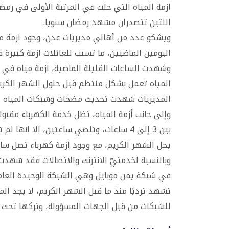
ازمة المياه التي حلت في المرتبة الأولى في رمضان
اللتين تتصدران مشهد رمضان سنويا.
ويشكو عدد من أهالي مديريات عدن، وجود ازمة مي
اليومين الماضيين، ما تسبب للعائلات ازمة كبيرة في
وشهدت الساعات القليلة الماضية، ازمة مياه في ج
المياه تعمل بشكل منتظم قبل حلول الشهر الكريم
المديريات شهدت تحديث مضخات وشبكات المياه الس
وإلى جانب أزمة المياه، تظل خدمة الكهرباء مقبول
بين 3 إلى 4 ساعات، وتلصي ساعتين، الا ان
يحل الشهر الكريم، مع وجود ازمة كهرباء تصل ساعات الانقطاع فيه ما
وبالنسبة لخدمتيّ الانترنت والاتصالات فقد شهدت 
في شبكة يمن موبايل وهي الشبكة الوحيدة العام
تشهد ترديًا منذ ما قبل الشهر الكريم، لا يجد ال
للشبكات من قبل الجهات المسؤولة، وتركها تحت 