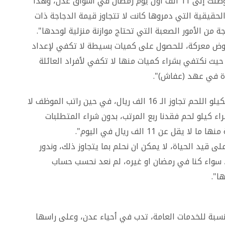
ويتابع في حديث لـ "المنتصف"، :" الدجاجة الحية وصلت إلى 11 ألف أول يوم رمضان في أسواق عدن، وهذا
لحقيقية التي دمروها كانت لا تتجاوز قيمة الدجاجة ذات
 لخوض معركة، للحصول على كميات بسيطة لا تكفي لإعداد
حيث نكتفي بشراء كميات منها لا تكفي لأفراد العائلة
ة في عهد (عفاش)".
من جانبها تقول "رضية" (ربة بيت)، من يصدق ان الكيلو اللحم تجاوز الـ 16 الف ريال، في حين راتب الموظف لا
 بشراء كيلو لحم فقدنا ربع المرتب، بدون شراء المتطلبات
عن 11 الف ريال في اليوم".
لى قيد الحياة، لا يمكن ان نحلم بما يتجاوز ذلك، وندور
، سواء كنا في رمضان او غيره، لم نعد نحسب حساب
ا".
لنسبة للخدمات العامة، تدب في أحياء عدن، وعلى راسها