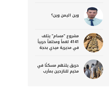
وين اليمن وين؟
مشروع "مسام" يتلف
4141 لغماً ومخلفاً حربياً
في مديرية ميدي بحجة
حريق يلتهم مسكنًا في
مخيم للنازحين بمأرب