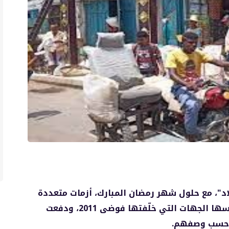
د"، مع حلول شهر رمضان المبارك، أزمات متعددة
في ظل سياسات تجويع وإفقار متعمدة تمارسها الجهات التي خلّفتها فوضى 2011، ودفعت
، حسب وصفهم.