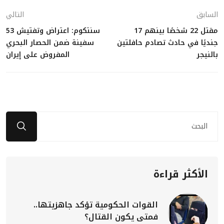
السابق
التالي
مقتل 22 شخصًا بينهم 17
سنتكوم: اعتراض وتفتيش 53
جنديًا في حادث تصادم حافلتين
سفينة ضمن الحصار البحري
بالنيجر
المفروض على إيران
الأكثر قراءة
القوات الحكومية تؤكد جاهزيتها..
فمتى يكون القتال؟