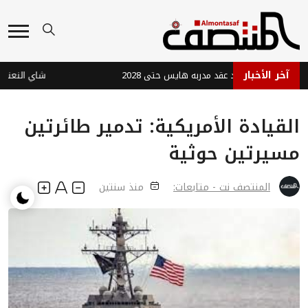
آخر الأخبار
ين الفرنسي يجدد عقد مدربه هايس حتى 2028
شاي النعناع الف
القيادة الأمريكية: تدمير طائرتين
مسيرتين حوثية
المنتصف نت - متابعات:
منذ سنتين