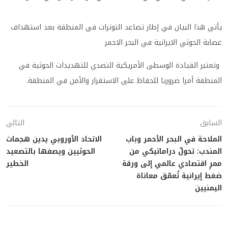
يأتي هذا البيان في إطار تصاعد التوترات في المنطقة بعد استهداف
عصابة الحوثي الايرانية في البحر الاحمر
وتعتبر القيادة الوسطى الأمريكية التصدي للتهديدات الحوثية في
المنطقة أمرا ضروريا للحفاظ على الاستقرار والأمن في المنطقة.
السابق
التالي
الملاحة في البحر الأحمر وباب
الاتحاد الأوروبي يدين هجمات
المندب: تحولٌ دراماتيكي من
الحوثيين ويصفها بالتصعيد
ممرٍ اقتصادي عالمي إلى ورقة
الخطير
ضغط إيرانية تُعمّق معاناة
اليمنيين