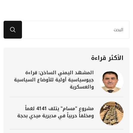
الأكثر قراءة
المشهد اليمني الساخن: قراءة
جيوسياسية أولية للأوضاع السياسية
والعسكرية
مشروع "مسام" يتلف 4141 لغماً
ومخلفاً حربياً في مديرية ميدي بحجة