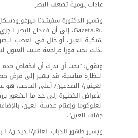
عادات يومية تضعف البصر
وتشير الدكتورة سفيتلانا ميرغورودسكا
Gazeta.Ru، إلى أن فقدان البصر
شبكية العين، أو خلل في العصب البص
لذلك يجب فورا مراجعة طبيب العيون ل
وتقول: "يجب أن ندرك أن انخفاض حدة ا
النظارة مناسبة، قد يشير إلى مرض خطي
العينين/ الصدغين/ أعلى الحاجب، هو عل
الأعراض الخطيرة إلى حد ما الشعور بإ
الغلوكوما وإعتام عدسة العين، بالإضا
جفاف العين".
ويشير ظهور الذباب العائم/الديدان/ ا