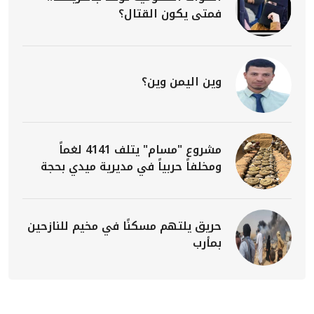
فمتى يكون القتال؟
وين اليمن وين؟
مشروع "مسام" يتلف 4141 لغماً
ومخلفاً حربياً في مديرية ميدي بحجة
حريق يلتهم مسكنًا في مخيم للنازحين
بمأرب