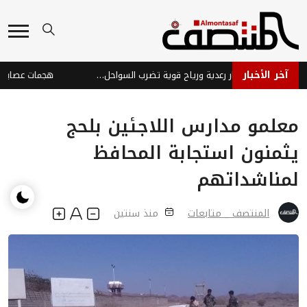
آخر الأخبار
طقس متقلب: أمطار رعدية ورياح قوية تضرب السواحل والمرتفعات
معلمو مدارس اللاجئين بلحج
يثمنون استجابة المحافظ
لمناشداتهم
المنتصف _ متابعات
منذ سنتين