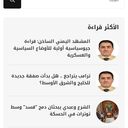
الأكثر قراءة
المشهد اليمني الساخن: قراءة
جيوسياسية أولية للأوضاع السياسية
والعسكرية
ترامب يتراجع .. هل بدأت صفقة جديدة
للخليج والشرق الأوسط؟
الشرع وعبدي يبحثان دمج "قسد" وسط
توترات في الحسكة