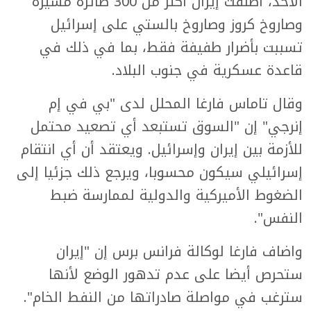
الأحد، أطلقت إيران أكثر من 300 طائرة مسيرة
وصاروخ كروز وصاروخ بالستي على إسرائيل
تسببت بأضرار طفيفة فقط، بما في ذلك في
قاعدة عسكرية في جنوب البلاد.
وقال تاماس فارغا المحلل لدى "بي في إم
إنرجي" إن "السوق تستبعد أي تصعيد محتمل
للأزمة بين إيران وإسرائيل. ويعتقد أن أي انتقام
إسرائيلي سيكون محسوبا، ويرجع ذلك جزئيا إلى
الضغوط الأميركية والدولية لممارسة ضبط
النفس".
واضاف فارغا لوكالة فرانس برس إن "إيران
ستحرص أيضا على عدم تدهور الوضع لأنها
سترغب في مواصلة صادراتها من النفط الخام".