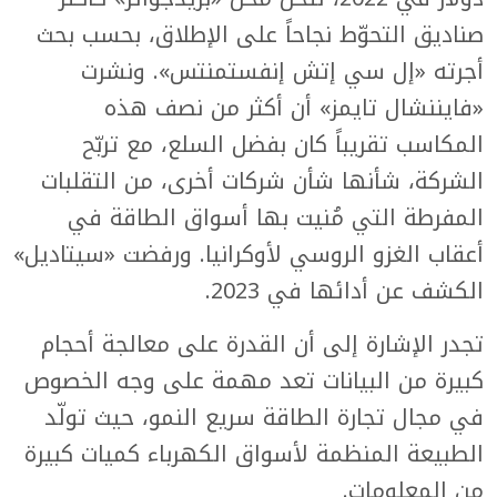
صناديق التحوّط نجاحاً على الإطلاق، بحسب بحث
أجرته «إل سي إتش إنفستمنتس». ونشرت
«فايننشال تايمز» أن أكثر من نصف هذه
المكاسب تقريباً كان بفضل السلع، مع تربّح
الشركة، شأنها شأن شركات أخرى، من التقلبات
المفرطة التي مُنيت بها أسواق الطاقة في
أعقاب الغزو الروسي لأوكرانيا. ورفضت «سيتاديل»
الكشف عن أدائها في 2023.
تجدر الإشارة إلى أن القدرة على معالجة أحجام
كبيرة من البيانات تعد مهمة على وجه الخصوص
في مجال تجارة الطاقة سريع النمو، حيث تولّد
الطبيعة المنظمة لأسواق الكهرباء كميات كبيرة
من المعلومات.