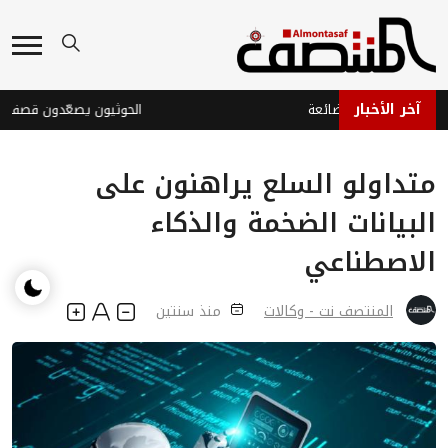
آخر الأخبار
ية اليمنية الضائعة
الحوثيون يصعّدون قصف مأرب
متداولو السلع يراهنون على
البيانات الضخمة والذكاء
الاصطناعي
المنتصف نت - وكالات
منذ سنتين