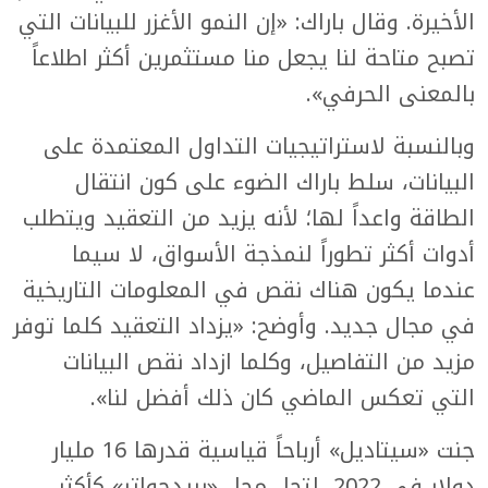
الأخيرة. وقال باراك: «إن النمو الأغزر للبيانات التي
تصبح متاحة لنا يجعل منا مستثمرين أكثر اطلاعاً
بالمعنى الحرفي».
وبالنسبة لاستراتيجيات التداول المعتمدة على
البيانات، سلط باراك الضوء على كون انتقال
الطاقة واعداً لها؛ لأنه يزيد من التعقيد ويتطلب
أدوات أكثر تطوراً لنمذجة الأسواق، لا سيما
عندما يكون هناك نقص في المعلومات التاريخية
في مجال جديد. وأوضح: «يزداد التعقيد كلما توفر
مزيد من التفاصيل، وكلما ازداد نقص البيانات
التي تعكس الماضي كان ذلك أفضل لنا».
جنت «سيتاديل» أرباحاً قياسية قدرها 16 مليار
دولار في 2022، لتحل محل «بريدجواتر» كأكثر