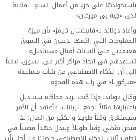
باستحواذها على جزء من أعمال السلع المادية
لدى «جيه بي مورغان».
وأفاد دوناند لـ«فايننشال تايمز» بأن ميزة
المعلومات التي راكمها لاعبون في السوق
معتمدين على البيانات أمثال «سيتاديل»،
تساعدهم في اتخاذ مراكز أكبر في السوق، لافتاً
إلى أن الذكاء الاصطناعي من شأنه مساعدة
«ميركوريا» في رأب هذه الفجوة.
وقال دوناند: «إذا كنت تريد محاكاة سيتاديل
باعتبارها مثالاً لجمع البيانات، فأعتقد أن الأمر
سيستغرق وقتاً طويلاً والكثير من المال؛ لذا
فنحن نقضي وقتاً طويلاً ونبذل جهداً مضنياً في
تطوير آلات الذكاء الاصطناعي خاصتنا من أجل رأب