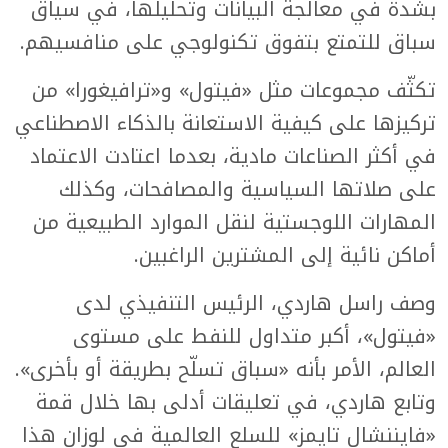
بشدة في معالجة البيانات وتحليلها، في سياق
سباق للتمتع بتفوق تكنولوجي على منافسيهم.
تكثّف مجموعات مثل «فيتول» و«ترافيغورا» من
تركيزها على كيفية الاستعانة بالذكاء الاصطناعي
في أكثر الصناعات مادية، بعدما اعتادت الاعتماد
على صلاتها السياسية والمصافحات، وكذلك
المهارات اللوجستية لنقل الموارد الطبيعية من
أماكن نائية إلى المشترين الراغبين.
وصف راسل هاردي، الرئيس التنفيذي لدى
«فيتول»، أكبر متداول للنفط على مستوى
العالم، الأمر بأنه «سباق تسلّح بطريقة أو بأخرى».
وتابع هاردي، في تعليقات أدلى بها خلال قمة
«فايننشال تايمز» للسلع العالمية في لوزان هذا