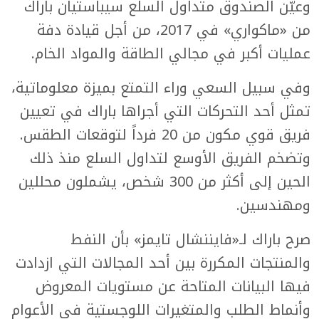
وعيّن الصندوق متداول السلع سيباستيان باراك
من «ماكواري» في 2017، من أجل قيادة دفة
عمليات أكبر في مجالي الطاقة والمواد الخام.
وفي سبيل السعي وراء التمتع بميزة معلوماتية،
تمثل أحد التحركات التي أجراها باراك في تعيين
فريق قوي مكون من 20 فرداً لتوقعات الطقس.
وتضخم الفريق الأوسع لتداول السلع منذ ذلك
الحين إلى أكثر من 300 شخص، يشملون محللين
ومهندسين.
صرح باراك لـ«فايننشال تايمز» بأن النفط
والمنتجات المكررة بين أحد المجالات التي ازدادت
فيها البيانات المتاحة عن مستويات المعروض
وأنماط الطلب والمتغيرات اللوجستية في الأعوام