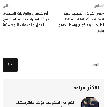
السابق
التالي
«مون شوت» الصينية تعيد
أوزبكستان والولايات المتحدة:
هيكلة ملكيتها استعداداً
شراكة استراتيجية متنامية في
لطرح هونغ كونغ وسط تدقيق
النقل والخدمات اللوجستية
بكين
الأكثر قراءة
القوات الحكومية تؤكد جاهزيتها..