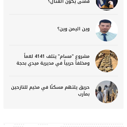
فمتى يكون القتال؟
وين اليمن وين؟
مشروع "مسام" يتلف 4141 لغماً
ومخلفاً حربياً في مديرية ميدي بحجة
حريق يلتهم مسكنًا في مخيم للنازحين
بمأرب