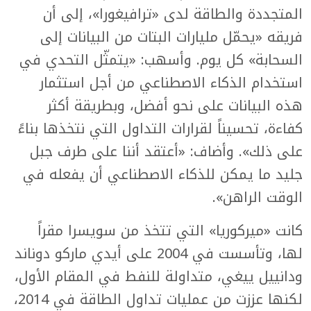
المتجددة والطاقة لدى «ترافيغورا»، إلى أن
فريقه «يحمّل مليارات البتات من البيانات إلى
السحابة» كل يوم. وأسهب: «يتمثّل التحدي في
استخدام الذكاء الاصطناعي من أجل استثمار
هذه البيانات على نحو أفضل، وبطريقة أكثر
كفاءة، تحسيناً لقرارات التداول التي نتخذها بناءً
على ذلك». وأضاف: «أعتقد أننا على طرف جبل
جليد ما يمكن للذكاء الاصطناعي أن يفعله في
الوقت الراهن».
كانت «ميركوريا» التي تتخذ من سويسرا مقراً
لها، وتأسست في 2004 على أيدي ماركو دوناند
ودانييل ييغي، متداولة للنفط في المقام الأول،
لكنها عززت من عمليات تداول الطاقة في 2014،