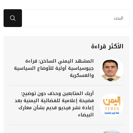
الأكثر قراءة
المشهد اليمني الساخن: قراءة
جيوسياسية أولية للأوضاع السياسية
والعسكرية
أربك المتابعين وحذف دون توضيح:
فضيحة إعلامية للفضائية اليمنية بعد
إعادة نشر فيديو قديم بشأن معارك
البيضاء