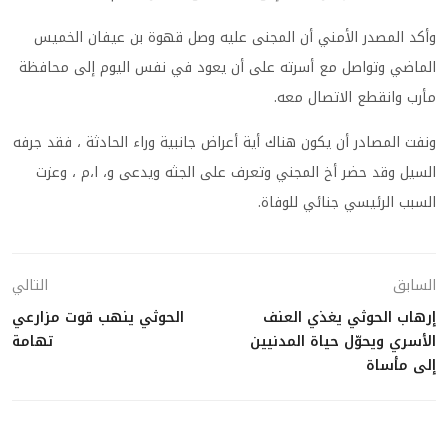
وأكد المصدر الأمني أن المجنى عليه وصل قهوة بن عيفان الخميس
الماضي وتواصل مع أسرته على أن يعود في نفس اليوم إلى محافظة
مأرب وانقطع الاتصال معه.
ونفت المصادر أن يكون هناك أية أعراض جانبية وراء الحادثة ، فقد جرفه
السيل وقد حضر أخ المجني وتعرف على الجثه ويدعى و، ا،م ، وعزت
السبب الرئيسي جنائي للوفاة.
السابق
التالي
إرهاب الحوثي يغذي العنف
الحوثي ينهب قوت مزارعي
الأسري ويحوّل حياة المدنيين
تهامة
إلى مأساة