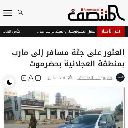
آخر الأخبار
أسواق آسيا تتراجع بفعل التكنولوجيا.. والنفط يراقب مفاوضات السلام
العثور على جثة مسافر إلى مارب
بمنطقة العجلانية بحضرموت
حضرموت _ المنتصف
منذ سنتين