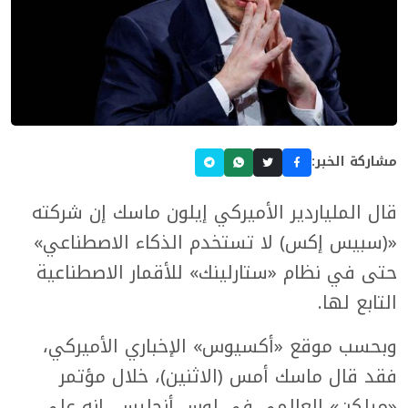
مشاركة الخبر:
قال الملياردير الأميركي إيلون ماسك إن شركته
«(سبيس إكس) لا تستخدم الذكاء الاصطناعي»
حتى في نظام «ستارلينك» للأقمار الاصطناعية
التابع لها.
وبحسب موقع «أكسيوس» الإخباري الأميركي،
فقد قال ماسك أمس (الاثنين)، خلال مؤتمر
«ميلكن» العالمي في لوس أنجليس، إنه على