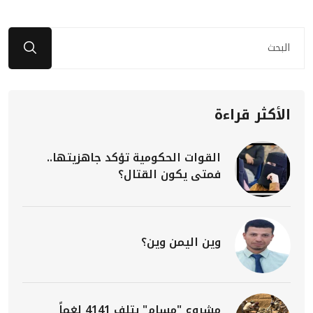
الأكثر قراءة
القوات الحكومية تؤكد جاهزيتها..
فمتى يكون القتال؟
وين اليمن وين؟
مشروع "مسام" يتلف 4141 لغماً