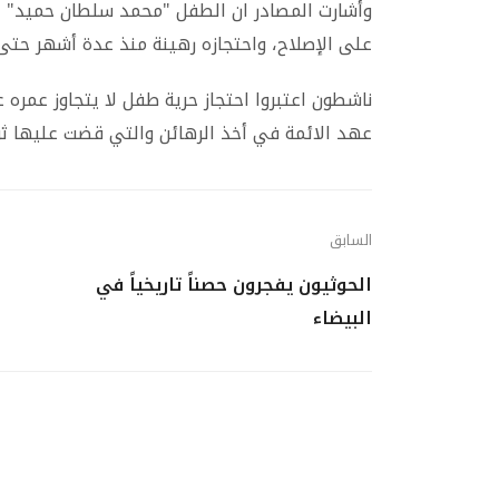
وأشارت المصادر ان الطفل "محمد سلطان حميد" لا 
على الإصلاح، واحتجازه رهينة منذ عدة أشهر حتى 
ناشطون اعتبروا احتجاز حرية طفل لا يتجاوز عمره 
عهد الائمة في أخذ الرهائن والتي قضت عليها ثورة 26 سب
السابق
الحوثيون يفجرون حصناً تاريخياً في
البيضاء