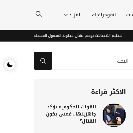
ست
انفوجرافيك
المزيد
يم الاتصالات يوضح بشأن خطوط المحمول المسجلة بأسماء مواطنين دون علمهم
الأكثر قراءة
القوات الحكومية تؤكد
جاهزيتها.. فمتى يكون
القتال؟