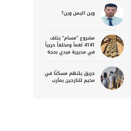
وين اليمن وين؟
مشروع "مسام" يتلف
4141 لغماً ومخلفاً حربياً
في مديرية ميدي بحجة
حريق يلتهم مسكنًا في
مخيم للنازحين بمأرب