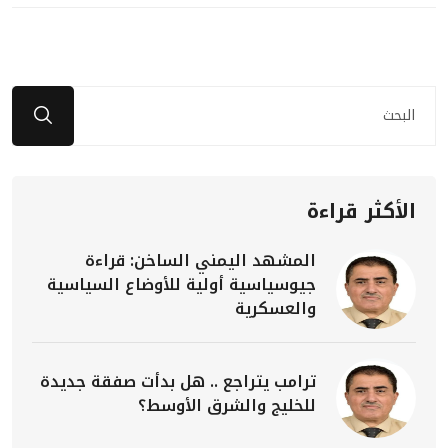
الأكثر قراءة
المشهد اليمني الساخن: قراءة
جيوسياسية أولية للأوضاع السياسية
والعسكرية
ترامب يتراجع .. هل بدأت صفقة جديدة
للخليج والشرق الأوسط؟