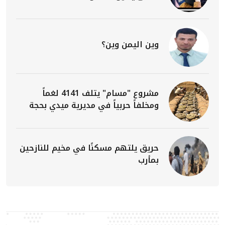
وين اليمن وين؟
مشروع "مسام" يتلف 4141 لغماً
ومخلفاً حربياً في مديرية ميدي بحجة
حريق يلتهم مسكنًا في مخيم للنازحين
بمأرب