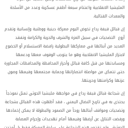
المليشيا الانقلابية واغتنام سبعة أطقم عسكرية وعدد من الأسلحة
والمعدات القتالية.
إن قبائل قيفة رداع تخوض اليوم معركة دينية ووطنية وإنسانية وتقدم
أروع التضحيات في سبيل العزة والشرف والحرية والكرامة وتفقد
العديد من أبنائها في معاركها البطولية رافضة الاستسلام أو الخضوع
لابتزاز المليشيا الانقلابية وهو ما يتوجب الوقوف معها ودعمها
ومساندتها من قبل كافة قبائل وأحرار المحافظة والمحافظات المجاورة
حتى تتمكن من مواصلة انتصاراتها وحماية مجتمعها وقيمها وصون
عزتها وكرامتها وحريتها.
إن شجاعة قبائل قيفة رداع في مواجهة مليشيا الحوثي تمثل نموذجاً
يحتذى به في تاريخ النضال اليمني ، فقد أظهرت هذه القبائل بشجاعة
وتضحيات ومواقف أبنائها روحاً من الصمود والبطولة لا يمكن إخمادها
ورفضت التنازل عن أرضها وقيمها أمام تهديدات وإجرام العصابة
الحوثية ، ولم تقتصر هذه الشجاعة على ساحة المعركة فقط بل أمتدت