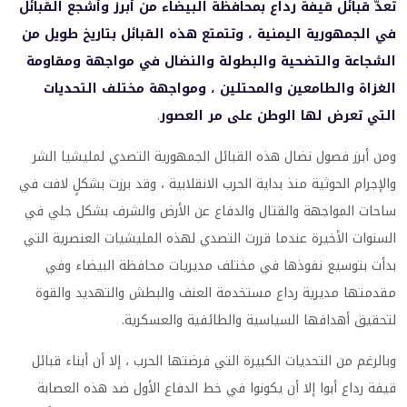
تُعدُّ قبائل قيفة رداع بمحافظة البيضاء من أبرز وأشجع القبائل
في الجمهورية اليمنية ، وتتمتع هذه القبائل بتاريخ طويل من
الشجاعة والتضحية والبطولة والنضال في مواجهة ومقاومة
الغزاة والطامعين والمحتلين ، ومواجهة مختلف التحديات
التي تعرض لها الوطن على مر العصور
.
ومن أبرز فصول نضال هذه القبائل الجمهورية التصدي لمليشيا الشر
والإجرام الحوثية منذ بداية الحرب الانقلابية ، وقد برزت بشكلٍ لافت في
ساحات المواجهة والقتال والدفاع عن الأرض والشرف بشكل جلي في
السنوات الأخيرة عندما قررت التصدي لهذه المليشيات العنصرية التي
بدأت بتوسيع نفوذها في مختلف مديريات محافظة البيضاء وفي
مقدمتها مديرية رداع مستخدمة العنف والبطش والتهديد والقوة
لتحقيق أهدافها السياسية والطائفية والعسكرية.
وبالرغم من التحديات الكبيرة التي فرضتها الحرب ، إلا أن أبناء قبائل
قيفة رداع أبوا إلا أن يكونوا في خط الدفاع الأول ضد هذه العصابة