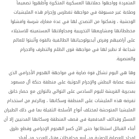
المتمردة وواجهوا حملاتها العسكرية المتكررة وأظهروا تصميماً
وصلابة غير مسبوقة في مواجهة تغطرس وإجرام هذه المليشيات
الوحشية ، وتمكنوا من التصدي لها في عدة معارك شرسة وافشلوا
مخططاتها ومشاريعها التخريبية ومحاولاتها المستميته للاستيلاء
على أراضيهم وفرض أيديولوجياتها الطائفية بالقوة وأثبتوا للعالم
شجاعة لا نظير لها في مواجهة قوى الظلم والتطرف والاجرام
والعنصرية.
وها هي اليوم تشكل قوة ضاربة في مواجهة الهجوم الأجرامي الذي
تشنه عصابة البطش والإجرام الحوثية على منطقة حنكة ٱل مسعود
بمديرية القريشة لليوم السادس على التوالي بالتوازي مع حصار خانق
تفرضه هذه المليشات على المنطقة وسكانها ، وبالرغم من استخدام
المليشيا المتوحشة لمختلف أنواع الأسلحة الثقيلة بما في ذلك الطيران
المسيّر وقذائف المدفعية في قصف المنطقة وسكانها المدنيين إلا أن
أبناء القبائل استطاعوا حتى الآن كسر الهجوم الإجرامي وقطع طرق
إمداد العصابة الحوثية من أربع محافظات وقتل العديد من أفراد