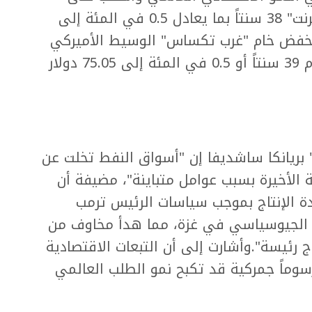
الطاقة.وانخفضت العقود الآجلة لخام "برنت" 38 سنتاً بما يعادل 0.5 في المئة إلى
، وانخفض خام "غرب تكساس" الوسيط الأميركي
لليوم الخامس على التوالي وهبط اليوم 39 سنتاً أو 0.5 في المئة إلى 75.05 دولار
 بريانكا ساشديفا إن "أسواق النفط تخلت عن
الأخيرة بسبب عوامل متباينة"، مضيفة أن
ة الإنتاج بموجب سياسات الرئيس ترمب
وتر الجيوسياسي في غزة، مما هدأ مخاوف من
 رئيسة".وأشارت إلى أن التبعات الاقتصادية
رسوماً جمركية قد تكبح نمو الطلب العالمي