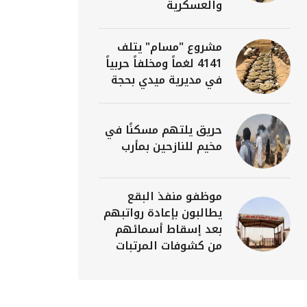
والعسكرية
مشروع "مسام" يتلف
4141 لغماً ومخلفاً حربياً
في مديرية ميدي بحجة
حريق يلتهم مسكنًا في
مخيم للنازحين بمأرب
موظفو منفذ البقع
يطالبون بإعادة رواتبهم
بعد إسقاط أسمائهم
من كشوفات المرتبات