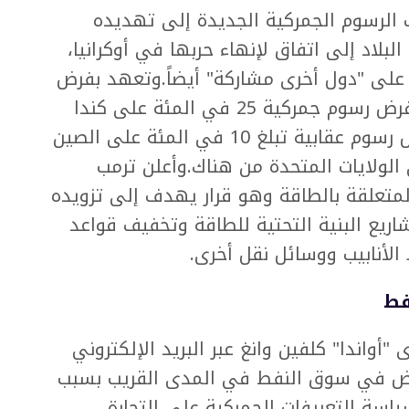
لرسوم الجمركية الجديدة إلى تهديده
بلاد إلى اتفاق لإنهاء حربها في أوكرانيا،
على "دول أخرى مشاركة" أيضاً.وتعهد بفرض
رسوم جمركية على الاتحاد الأوروبي، وفرض رسوم جمركية 25 في المئة على كندا
والمكسيك، وقال إن إدارته تناقش فرض رسوم عقابية تبلغ 10 في المئة على الصين
 الولايات المتحدة من هناك.وأعلن ترمب
المتعلقة بالطاقة وهو قرار يهدف إلى تزويده
شاريع البنية التحتية للطاقة وتخفيف قواعد
الأنابيب ووسائل نقل أخرى.
فط
أواندا" كلفين وانغ عبر البريد الإلكتروني
لخفض في سوق النفط في المدى القريب بسبب
اسة التعريفات الجمركية على التجارة