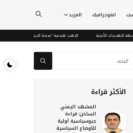
ست
انفوجرافيك
المزيد
يدات الأمنية
الذهب: هندسة "مذبحة الدببة" وصعود صاروخي يتجاوز التو
الأكثر قراءة
المشهد اليمني
الساخن: قراءة
جيوسياسية أولية
للأوضاع السياسية