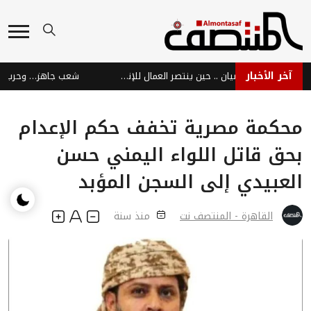
آخر الأخبار
نبض عدن الحية رفضًا للعصيان .. حين ينتصر العمال للإنسان والوطن
شعب جاهز… وحرب بلا قر
محكمة مصرية تخفف حكم الإعدام
بحق قاتل اللواء اليمني حسن
العبيدي إلى السجن المؤبد
القاهرة - المنتصف نت
منذ سنة