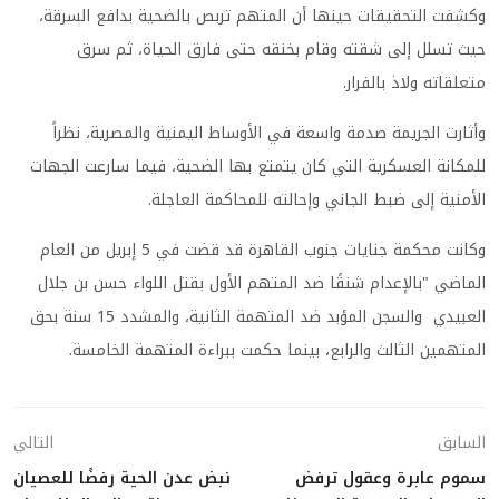
وكشفت التحقيقات حينها أن المتهم تربص بالضحية بدافع السرقة،
حيث تسلل إلى شقته وقام بخنقه حتى فارق الحياة، ثم سرق
متعلقاته ولاذ بالفرار.
وأثارت الجريمة صدمة واسعة في الأوساط اليمنية والمصرية، نظراً
للمكانة العسكرية التي كان يتمتع بها الضحية، فيما سارعت الجهات
الأمنية إلى ضبط الجاني وإحالته للمحاكمة العاجلة.
وكانت محكمة جنايات جنوب القاهرة قد قضت في 5 إبريل من العام
الماضي "بالإعدام شنقًا ضد المتهم الأول بقتل اللواء حسن بن جلال
العبيدي والسجن المؤبد ضد المتهمة الثانية، والمشدد 15 سنة بحق
المتهمين الثالث والرابع، بينما حكمت ببراءة المتهمة الخامسة.
السابق
التالي
سموم عابرة وعقول ترفض
نبض عدن الحية رفضًا للعصيان