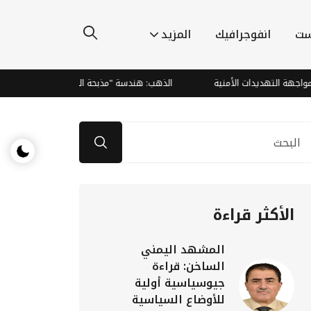
ست
انفوجرافيك
المزيد
 التهديدات الأمنية
الذهب: هندسة "مذبحة الدببة" وصعود صاروخي يتجاو
الأكثر قراءة
المشهد اليمني
الساخن: قراءة
جيوسياسية أولية
للأوضاع السياسية