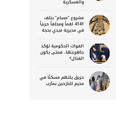
والعسكرية
مشروع "مسام" يتلف
4141 لغماً ومخلفاً حربياً
في مديرية ميدي بحجة
القوات الحكومية تؤكد
جاهزيتها.. فمتى يكون
القتال؟
حريق يلتهم مسكنًا في
مخيم للنازحين بمأرب