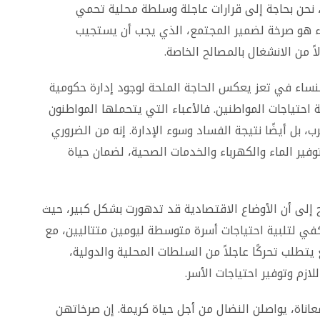
ًا، نحن بحاجة إلى قرارات عاجلة وسلطة محلية تحمي
اء هو صرخة لضمير المجتمع، الذي يجب أن يستجيب
ً من الانشغال بالمصالح الخاصة.
نساء في تعز يعكس الحاجة الملحة لوجود إدارة حكومية
 احتياجات المواطنين. فالأعباء التي يتحملها المواطنون
 بل أيضًا نتيجة الفساد وسوء الإدارة. إنه من الضروري
فير الماء والكهرباء والخدمات الصحية، لضمان حياة
ح إلى أن الأوضاع الاقتصادية قد تدهورت بشكل كبير، حيث
تكفي لتلبية احتياجات أسرة متوسطة ليومين متتاليين، مع
يتطلب تحركًا عاجلاً من السلطات المحلية والدولية،
ازم وتوفير احتياجات الأسر.
عاناة، يواصلن النضال من أجل حياة كريمة. إن صرخاتهن