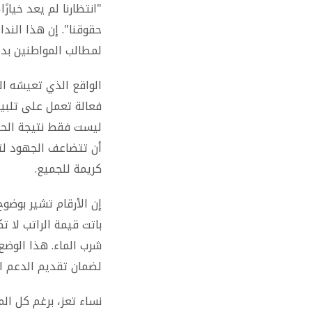
"انتظارنا لم يعد خيار
حقوقنا". إن هذا الند
لمطالب المواطنين بدلا
الواقع الذي تعيشه ال
فعالة تعمل على تلبية
ليست فقط نتيجة الحرب،
أن تتضاعف الجهود لتو
كريمة للجميع.
إن الأرقام تشير بوضو
باتت قيمة الراتب لا 
شرب الماء. هذا الوضع 
لضمان تقديم الدعم الل
نساء تعز، برغم كل الم