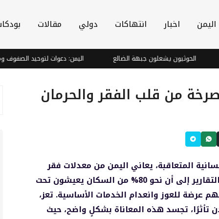
اليمن
اخبار
انتهاكات
دولي
مقالات
بودكا
الحوثيون يشعلون جبهة الضالع
اليمن: دعوات لتوحيد الصفوف ومواجهة
 صرخة من قلب الفقر والحرمان
سانية المتعاقبة، يعاني اليمن من معدلات فقر
مرتفعة، حيث تشير التقارير إلى أن نحو 80% من السكان يعيشون تحت
هم عرضة للعوز وانعدام الخدمات الأساسية. تعز،
ن تأثرًا، تجسد هذه المعاناة بشكلٍ واضح، حيث