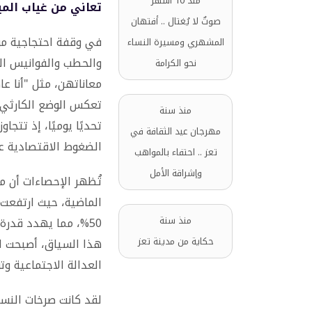
منذ 10 أشهر
تعاني من غياب المي
صوتٌ لا يُغتال .. أفتهان
في وقفة احتجاجية مؤخ
المشهري ومسيرة النساء
والحطب والفوانيس ال
نحو الكرامة
معاناتهن، مثل "أنا ع
تعكس الوضع الكارثي 
منذ سنة
تحديًا يوميًا، إذ تتج
مهرجان عيد الثقافة في
الضغوط الاقتصادية عل
تعز .. احتفاء بالمواهب
وإشراقة الأمل
تُظهر الإحصاءات أن م
الماضية، حيث ارتفعت 
منذ سنة
50%، مما يهدد قدرة
حكاية من مدينة تعز
هذا السياق، أصبحت ا
العدالة الاجتماعية وت
لقد كانت صرخات النساء