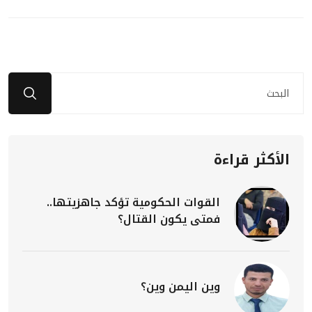
الأكثر قراءة
القوات الحكومية تؤكد جاهزيتها..
فمتى يكون القتال؟
وين اليمن وين؟