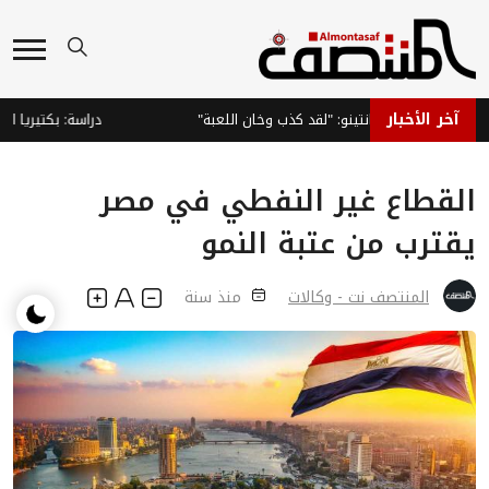
آخر الأخبار
طالب بإقالة إنفانتينو: "لقد كذب وخان اللعبة"
دراسة: بكتيريا الجلد
القطاع غير النفطي في مصر
يقترب من عتبة النمو
المنتصف نت - وكالات
منذ سنة