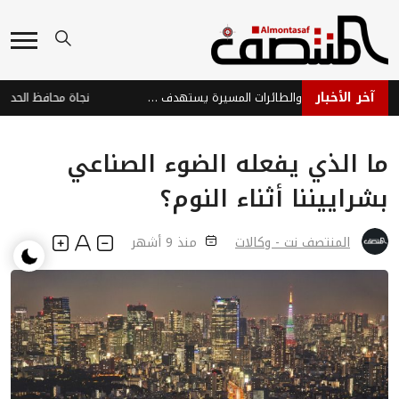
آخر الأخبار
هجوم حوثي بالصواريخ والطائرات المسيرة يستهدف ميناء المخا والساحل الغربي
ما الذي يفعله الضوء الصناعي
بشراييننا أثناء النوم؟
المنتصف نت - وكالات
منذ 9 أشهر