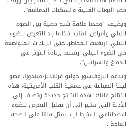
تساهم هذه العملية في تصلب الشرايين وزيادة
خطر النوبات القلبية والسكتات الدماغية".
ويضيف: "وجدنا علاقة شبه خطية بين الضوء
الليلي وأمراض القلب: فكلما زاد التعرض للضوء
الليلي، ارتفعت المخاطر. حتى الزيادات المتواضعة
في الضوء الليلي ارتبطت بزيادة التوتر في
الدماغ والشرايين".
ويدعم البروفيسور خوليو فرنانديز-ميندوزا، عضو
لجنة الصياغة في جمعية القلب الأمريكية، هذه
النتائج قائلا: "هذه النتائج جديدة وتضاف إلى
الأدلة التي تشير إلى أن تقليل التعرض للضوء
الاصطناعي المفرط ليلا يمثل قلقا على الصحة
العامة".