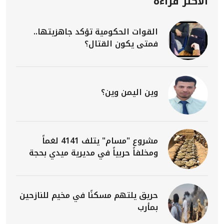
الأكثر قراءة
القوات الحكومية تؤكد جاهزيتها..
فمتى يكون القتال؟
وين اليمن وين؟
مشروع "مسام" يتلف 4141 لغماً
ومخلفاً حربياً في مديرية ميدي بحجة
حريق يلتهم مسكنًا في مخيم للنازحين
بمأرب