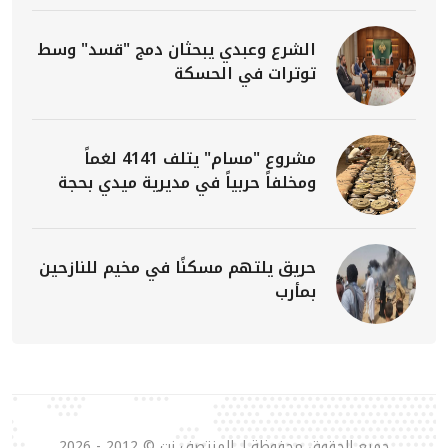
الشرع وعبدي يبحثان دمج "قسد" وسط
توترات في الحسكة
مشروع "مسام" يتلف 4141 لغماً
ومخلفاً حربياً في مديرية ميدي بحجة
حريق يلتهم مسكنًا في مخيم للنازحين
بمأرب
جميع الحقوق محفوظة لـ المنتصف نت © 2012 - 2026