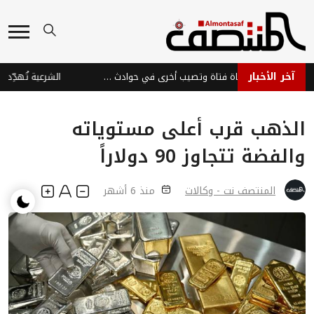
آخر الأخبار
صواعق تعز تودي بحياة فتاة وتصيب أخرى في حوادث مأساوية
الشرعية تُهدِّد .. والم
الذهب قرب أعلى مستوياته
والفضة تتجاوز 90 دولاراً
المنتصف نت - وكالات
منذ 6 أشهر