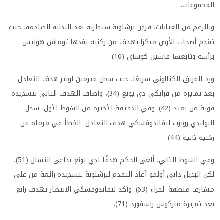
المجموعات.
وبالرغم من الغيابات، فرض برشلونة سيطرته بعد البداية الصادمة، حيث
تقدم أصحاب الأرض مبكرًا بهدف من ركنية نفذها توماش هوليش
برأسه وتابعها فاسيل كوشاي (10).
ورد الفريق الكتالوني سريعًا، حيث سجل فيرمين لوبيز هدف التعادل
بعد تمريرة من فرانكي دي يونغ (34)، وأضاف الهدف الثاني بتسديدة
قوية من بعيد (42). وفي الدقيقة الأخيرة من الشوط الأول، سجل
البولندي روبرت ليفاندوفسكي هدف التعادل بالخطأ في مرماه من
ركنية ثانية (44).
وفي الشوط الثاني، ألغى الحكم هدفًا لدي يونغ بداعي التسلل (51)،
لكن البديل داني أولمو أعاد التقدم لبرشلونة بتسديدة رائعة من على
مشارف منطقة الجزاء (63). وأكد ليفاندوفسكي الانتصار بهدف رابع
بعد تمريرة ماركوس راشفورد (71).