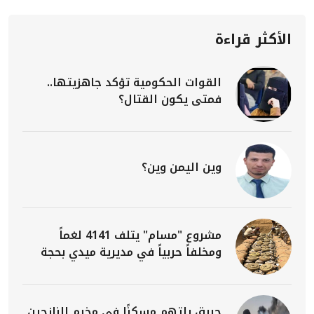
الأكثر قراءة
القوات الحكومية تؤكد جاهزيتها..
فمتى يكون القتال؟
وين اليمن وين؟
مشروع "مسام" يتلف 4141 لغماً
ومخلفاً حربياً في مديرية ميدي بحجة
حريق يلتهم مسكنًا في مخيم للنازحين