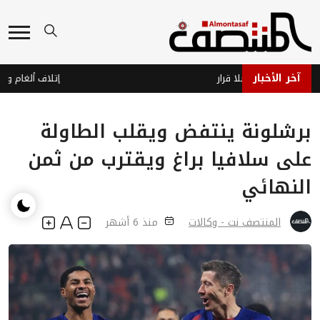
آخر الأخبار
جاهز… وحرب بلا قرار
برشلونة ينتفض ويقلب الطاولة
على سلافيا براغ ويقترب من ثمن
النهائي
المنتصف نت - وكالات
منذ 6 أشهر