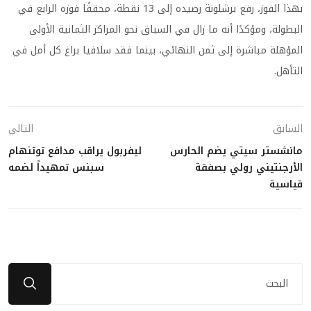
بهذا الفوز، رفع برشلونة رصيده إلى 13 نقطة، محققًا فوزه الرابع في
البطولة، ومؤكدًا أنه ما زال في السباق نحو المراكز الثمانية الأولى
المؤهلة مباشرة إلى ثمن النهائي، بينما فقد سلافيا براغ كل أمل في
التأهل.
السابق
التالي
مانشستر سيتي يضم الحارس
ليفربول يراقب مدافع توتنهام
الأرجنتيني رولي بصفقة
سبنس تمهيداً لضمه
قياسية