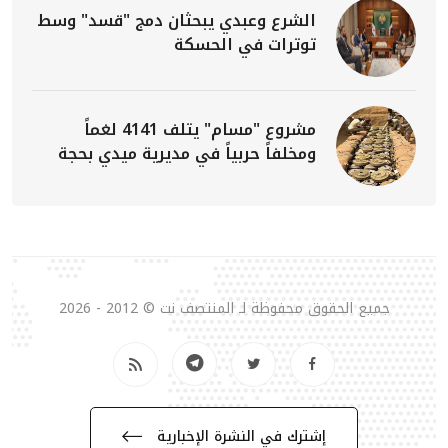
الشرع وعبدي يبحثان دمج "قسد" وسط
توترات في الحسكة
مشروع "مسام" يتلف 4141 لغماً
ومخلفاً حربياً في مديرية ميدي بحجة
جميع الحقوق محفوظة لـ المنتصف نت © 2012 - 2026
إشترك في النشرة الإخبارية