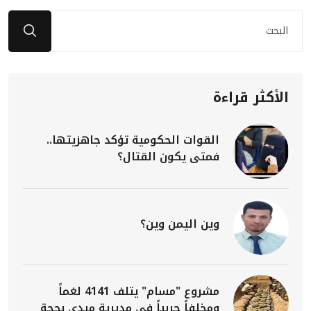
الأكثر قراءة
القوات الحكومية تؤكد جاهزيتها..
فمتى يكون القتال؟
وين اليمن وين؟
مشروع "مسام" يتلف 4141 لغماً
ومخلفاً حربياً في مديرية ميدي بحجة