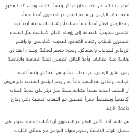
أسفرت النتائج عن انتخاب فايز قروش رئيساً للاتحاد، وتولت هيا المطري
منصب نائب الرئيس، بينما تم اختيار بدر المنصوري أميناً عاماً،
وعبدالرحمن لعكل أميناً عاماً مساعداً. وشملت التشكيلة أيضاً نزيه
الشعبي سكرتيراً، بالإضافة إلى رؤساء اللجان الأساسية مثل القسام
المنصوري للإعلام، وهمام الهنادوة للتدريب الأكاديمي، وإبراهيم
الروحاني للخدمات والمساكن، وحمزة مسفر للمالية، وغيداء الهدالي
لرئاسة لجنة الطالبات، وأمة الخالق الظفيري للجنة الثقافية والرياضية.
وفي الشق الرقابي، تم انتخاب عبدالرحمن الصلاحي رئيساً للجنة
الرقابية، وشادي عبدالحميد نائباً له. وأوضح الرئيس المنتخب فايز قروش
أن المكتب الجديد سيبدأ مهامه بخطة عمل تركز على خدمة الطلاب
أكاديمياً وتنظيمياً، معززاً التنسيق مع الجهات المعنية داخل وخارج
جامعة الأزهر.
من جانبه، أكد الأمين العام بدر المنصوري أن الأمانة العامة ستركز على
تفعيل اللوائح الداخلية وتطوير قنوات التواصل مع ممثلي الكليات