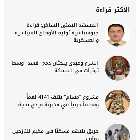
الأكثر قراءة
المشهد اليمني الساخن: قراءة
جيوسياسية أولية للأوضاع السياسية
والعسكرية
الشرع وعبدي يبحثان دمج "قسد" وسط
توترات في الحسكة
مشروع "مسام" يتلف 4141 لغماً
ومخلفاً حربياً في مديرية ميدي بحجة
حريق يلتهم مسكنًا في مخيم للنازحين
بمأرب