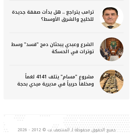
ترامب يتراجع .. هل بدأت صفقة جديدة
للخليج والشرق الأوسط؟
الشرع وعبدي يبحثان دمج "قسد" وسط
توترات في الحسكة
مشروع "مسام" يتلف 4141 لغماً
ومخلفاً حربياً في مديرية ميدي بحجة
جميع الحقوق محفوظة لـ المنتصف نت © 2012 - 2026