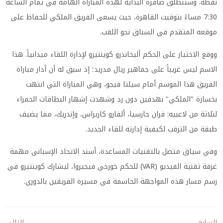
نقطة. وستنطلق صافرة البداية لهذه المباراة الهامة في تمام الساعة
7:30 مساءً بتوقيت القاهرة، حيث يسعى الفريق الملكي للحفاظ على
موقعه المتقدم في السباق نحو اللقب.
ووقع الاختيار على الحكم أليخاندرو كوينتيرو لإدارة اللقاء ميدانياً. هذا
الاسم ليس غريباً على جماهير ريال مدريد؛ إذ سبق له أن أدار مباراة
الفريق هذا الموسم أمام سيلتا فيجو، وهي المباراة التي انتهت
بخسارة "الملكي" بهدفين دون رد وشهدت إشهار البطاقات الحمراء
لثلاثة من لاعبيه: فران جارسيا، ألفارو كاريراس، وإندريك، مما يضيف
طبقة من الترقب لكيفية إدارته للقاء الجديد.
وفي سياق متصل بالتقنيات المساعدة، أسند الاتحاد الإسباني مهمة
غرفة تقنية الفيديو (VAR) للحكم خورخي فيجيروا، ليشارك كوينتيرو في
رسم مسار هذه المواجهة الحاسمة في مسيرة الفريقين بالدوري.
السابق
التالي