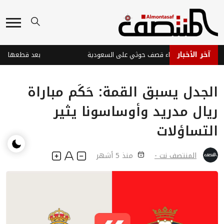
آخر الأخبار
بات في نجران جراء قصف حوثي على السعودية
الجدل يسبق القمة: حَكَم مباراة
ريال مدريد وأوساسونا يثير
التساؤلات
المنتصف نت -
منذ 5 أشهر