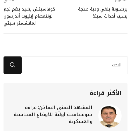
برشلونة يلغي ودية طنجة
كوفاسيتش يشيد بضم نجم
بسبب أحداث سبتة
نوتنغهام إيليوت أندرسون
لمانشستر سيتي
الأكثر قراءة
المشهد اليمني الساخن: قراءة
جيوسياسية أولية للأوضاع السياسية
والعسكرية