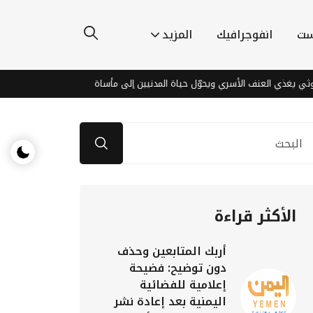
ست
انفوجرافيك
المزيد
ي العنف الأسري ويحوّل حياة المدنيين إلى مأساة
اكتشافات مذهلة قرب 
الأكثر قراءة
أربك المتابعين وحذف
دون توضيح: فضيحة
إعلامية للفضائية
اليمنية بعد إعادة نشر