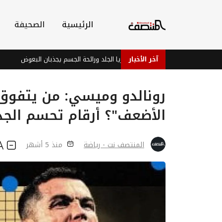
الرئيسية
الصحيفة
آخر الأخبار
دراسة: بكتيريا الجلد ورائحة الجسم يجذبان البعوض
فيفا
رونالدو وميسي: من يتفوق
الأضعف"؟ أرقام تحسم الجد
المنتصف نت - رياضة
منذ 5 أشهر