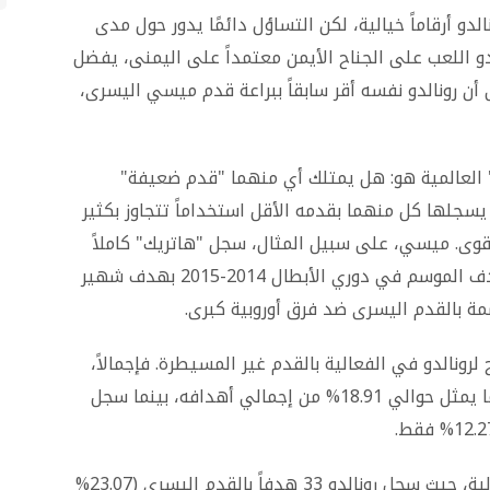
 أرقاماً خيالية، لكن التساؤل دائمًا يدور حول مدى
لدو اللعب على الجناح الأيمن معتمداً على اليمنى، يفضل
أن رونالدو نفسه أقر سابقاً ببراعة قدم ميسي اليسرى،
ن السؤال الذي طرحته شبكة "planetfootball" العالمية هو: هل يمتلك أي منهما "قدم ضعيفة"
يسجلها كل منهما بقدمه الأقل استخداماً تتجاوز بكثير
قوى. ميسي، على سبيل المثال، سجل "هاتريك" كاملاً
بقدمه اليمنى ضد أبويل نيقوسيا، وحصد جائزة هدف الموسم في دوري الأبطال 2014-2015 بهدف شهير
مة بالقدم اليسرى ضد فرق أوروبية كبرى.
رونالدو في الفعالية بالقدم غير المسيطرة. فإجمالاً،
سجل الدون 182 هدفاً باستخدام قدمه اليسرى، ما يمثل حوالي 18.91% من إجمالي أهدافه، بينما سجل
هذا التفوق يتجلى بوضوح أكبر في المباريات الدولية، حيث سجل رونالدو 33 هدفاً بالقدم اليسرى (23.07%