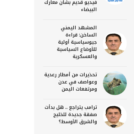
فيديو قديم بشأن معارك
البيضاء
المشهد اليمني
الساخن: قراءة
جيوسياسية أولية
للأوضاع السياسية
والعسكرية
تحذيرات من أمطار رعدية
وعواصف في عدن
ومرتفعات اليمن
ترامب يتراجع .. هل بدأت
صفقة جديدة للخليج
والشرق الأوسط؟