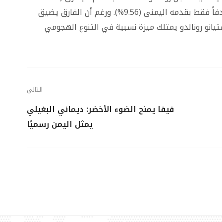
من أهدافه الدولية)، في حين سجل ميسي 11 هدفاً فقط بقدمه اليمنى (9.56%). ورغم أن الفارق يضيق
تيانو رونالدو يمتلك ميزة نسبية في التنوع الهجومي
التالي
فيفا يمنح الضوء الأخضر: ديماني البغيلي
يمثل اليمن رسميًا