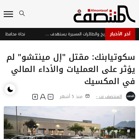
آخر الأخبار
هجوم حوثي بالصواريخ والطائرات المسيرة يستهدف ميناء المخا والساحل الغربي
سكوتيابنك: مقتل "إل مينتشو" لم
يؤثر على العمليات والأداء المالي
في المكسيك
المنتصف نت -
منذ 5 أشهر