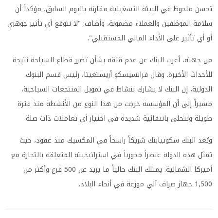
تحسن ملحوظ في البيئة التشغيلية مقارنة باليوم السابق، مؤكداً أن
سلامة الموظفين والعملاء مضمونة، وأضاف: "لا نتوقع أي تأثير جوهري
أو أي تأثير على الأداء المالي المستقبلي".
من جهته، أعرب البنك عن عدم قلقه بشأن تضرر قطاع السياحة نتيجة
للأحداث الأخيرة. وقال فرانسيسكو أريستغيتا، رئيس قسم البنوك
الدولية، إن البنك لا يشارك بنشاط في تمويل المنتجعات السياحية،
مشيراً إلى أن المؤسسة خرجت من هذا النوع من الأنشطة منذ فترة
طويلة وتتحلى بانتقائية شديدة في اختيار أي تعاملات ذات صلة.
ويُعد البنك سكوتيابنك شريكاً راسخاً في المكسيك منذ عقود، حيث
تمثل هذه الدولة عنصراً محورياً في استراتيجيته المتعلقة بالتجارة مع
أميركا الشمالية. يمتلك البنك حالياً ما يزيد عن 500 فرع وأكثر من
1,500 جهاز صراف آلي موزعة في أنحاء البلاد.