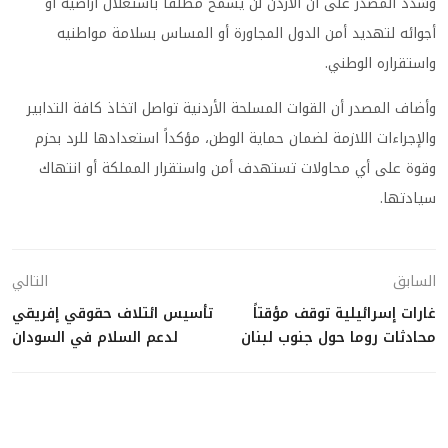
وشدد المصدر على أن الأردن لن يسمح مطلقاً باستغلال أراضيه أو
أجوائه لتهديد أمن الدول المجاورة أو المساس بسلامة مواطنيه
واستقراره الوطني.
وأضاف المصدر أن القوات المسلحة الأردنية تواصل اتخاذ كافة التدابير
والإجراءات اللازمة لضمان حماية الوطن، مؤكداً استعدادها للرد بحزم
وقوة على أي محاولات تستهدف أمن واستقرار المملكة أو انتهاك
سيادتها.
السابق
التالي
غارات إسرائيلية توقف مؤقتاً
تأسيس ائتلاف حقوقي إفريقي
محادثات روما حول جنوب لبنان
لدعم السلام في السودان