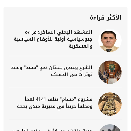
الأكثر قراءة
المشهد اليمني الساخن: قراءة
جيوسياسية أولية للأوضاع السياسية
والعسكرية
الشرع وعبدي يبحثان دمج "قسد" وسط
توترات في الحسكة
مشروع "مسام" يتلف 4141 لغماً
ومخلفاً حربياً في مديرية ميدي بحجة