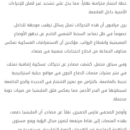
خطة انتشار متزامنة نهاراً، مما يدل على تشديد غير مُعلن للإجراءات
الأمنية داخل العاصمة.
يرى مراقبون أن هذه التحركات تمثل رسائل ترهيب موجهة للداخل،
خصوصاً في ظل تصاعد السخط الشعبي الناجم عن تدهور الأوضاع
المعيشية وانقطاع الرواتب، مؤكدين أن الاستعراضات العسكرية تعكس
مخاوف الجماعة من اندلاع احتجاجات شعبية في صنعاء.
وفي سياق متصل، كشفت مصادر عن تحركات عسكرية إضافية تمثلت
في نشر عشرات منصات الدفاع الجوي في مواقع جبلية استراتيجية
تحيط بالعاصمة، بالتزامن مع تعزيز الانتشار في الحديدة والجزر الخاضعة
لسيطرتها في البحر الأحمر، مما يعكس قلق المليشيا من ضربات جوية
محتملة.
وأوضح الصحفي فارس الحميري، نقلاً عن مصادر، أن المليشيا دفعت
بهذه المنصات إلى نقاط مرتفعة لتعزيز مجال الرؤية ورفع مستوى
الجاهزية الدفاعية ضد الهجمات الجوية التقليدية، مستفيدة من