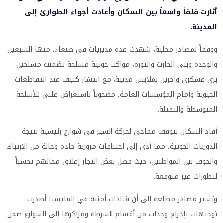
أثارت قلقاً واسعاً بين السكان وأعادت أجواء الطوارئ إلى
المدينة.
ووفقاً لمصادر محلية، شهدت عدة مديريات في صنعاء، منها السبعين
والوحدة وبني الحارث والثورة، مواكب حوثية مسلحة تضمنت مسلحين
بزي عسكري وآخرين بملابس مدنية، مع انتشار كثيف عند التقاطعات
الحيوية وأمام المؤسسات العامة، مصحوباً باستعراض علني للأسلحة
المتوسطة والثقيلة.
أفاد السكان بتوقف مفاجئ لحركة السير في شوارع رئيسية نتيجة
الدوريات الحوثية، مما أدى إلى اختناقات مرورية حادة وحالة من الارتباك
والخوف بين المواطنين، حيث فضل بعض التجار إغلاق محالهم تحسباً
لتطورات غير متوقعة.
وتشير مصادر مطلعة إلى أن قيادات أمنية في المليشيا أصدرت
توجيهات بإخراج وحدات من أقسام الشرطة ومراكزها إلى الشوارع ضمن