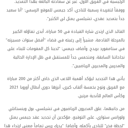
الرئيسية في الفريق الأول، عبر عن سعادته البالغة بهذا التمديد.
ووفقاً لتغريدة رسمية للنادي، أكد جيمس للموقع الرسمي: "أنا سعيد
جداً بتمديد عقدي، تشيلسي يمثل لي الكثير".
القائد الذي ارتدى شارة القيادة في 50 مباراة، أبدى تفاؤله الكبير
بالمرحلة القادمة، مشيراً إلى رغبته في قضاء "أفضل سنوات مسيرته"
في ستامفورد بريدج. وأضاف جيمس: "لدينا كل المقومات للبناء على
نجاحاتنا السابقة، ومتحمس جداً للمستقبل في ظل الإدارة الحالية
والمدربين والمديرين الرياضيين".
يأتي هذا التجديد ليؤكد أهمية اللاعب الذي خاض أكثر من 200 مباراة
مع الفريق وتوج بخمسة ألقاب كبرى، أبرزها دوري أبطال أوروبا 2021
وكأس العالم للأندية مرتين.
من جانبهما، علق المديرون الرياضيون في تشيلسي، بول وينستانلي
ولورانس ستواري، على التوقيع، مؤكدين أن تجديد عقد جيمس يمثل
"لحظة فخر" للنادي بأكمله. وأضافا: "يدرك ريس تماماً معنى ارتداء هذا