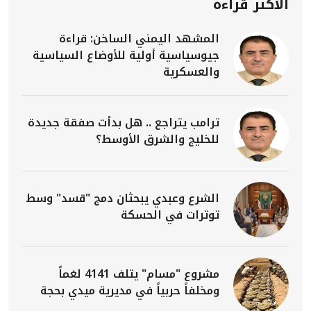
الأكثر قراءة
المشهد اليمني الساخن: قراءة
جيوسياسية أولية للأوضاع السياسية
والعسكرية
ترامب يتراجع .. هل بدأت صفقة جديدة
للخليج والشرق الأوسط؟
الشرع وعبدي يبحثان دمج "قسد" وسط
توترات في الحسكة
مشروع "مسام" يتلف 4141 لغماً
ومخلفاً حربياً في مديرية ميدي بحجة