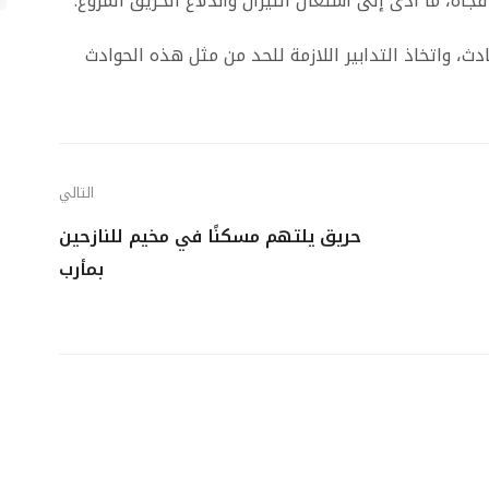
أة، ما أدى إلى اشتعال النيران واندلاع الحريق المروع.
، واتخاذ التدابير اللازمة للحد من مثل هذه الحوادث
التالي
حريق يلتهم مسكنًا في مخيم للنازحين
بمأرب