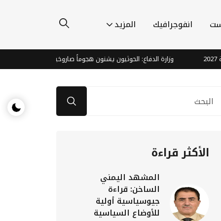
ست
انفوجرافيك
المزيد
وزارة الدفاع: الحوثيون يشنون هجوماً صاروخياً ومسيّرات على معسكرات
الأكثر قراءة
المشهد اليمني
الساخن: قراءة
جيوسياسية أولية
للأوضاع السياسية