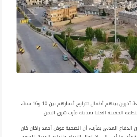
لقي رجل في الأربعين من عمره حتفه، وأصيب سبعة آخرون بينهم أطفال تتراوح أعمارهم بين 10 و16 سنة،
منطقة الجفينة العليا بمدينة مأرب شرق اليمن.
ا عن الدفاع المدني بمأرب، أن الضحية عوض أحمد راكان كان