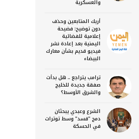
والعسكرية
أربك المتابعين وحذف
دون توضيح: فضيحة
إعلامية للفضائية
اليمنية بعد إعادة نشر
فيديو قديم بشأن معارك
البيضاء
ترامب يتراجع .. هل بدأت
صفقة جديدة للخليج
والشرق الأوسط؟
الشرع وعبدي يبحثان
دمج "قسد" وسط توترات
في الحسكة