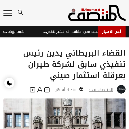
آخر الأخبار
تشققات زوايا الفم: ليست مجرد جفاف.. قد تشير لنقص فيتامينات وحديد!
القضاء البريطاني يدين رئيس
تنفيذي سابق لشركة طيران
بعرقلة استثمار صيني
المنتصف نت -
منذ 4 أشهر