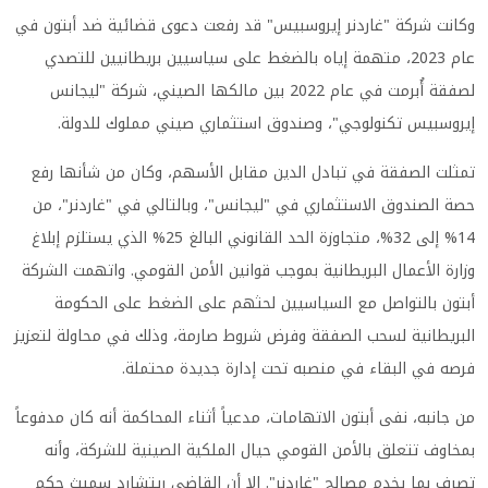
وكانت شركة "غاردنر إيروسبيس" قد رفعت دعوى قضائية ضد أبتون في
عام 2023، متهمة إياه بالضغط على سياسيين بريطانيين للتصدي
لصفقة أُبرمت في عام 2022 بين مالكها الصيني، شركة "ليجانس
إيروسبيس تكنولوجي"، وصندوق استثماري صيني مملوك للدولة.
تمثلت الصفقة في تبادل الدين مقابل الأسهم، وكان من شأنها رفع
حصة الصندوق الاستثماري في "ليجانس"، وبالتالي في "غاردنر"، من
14% إلى 32%، متجاوزة الحد القانوني البالغ 25% الذي يستلزم إبلاغ
وزارة الأعمال البريطانية بموجب قوانين الأمن القومي. واتهمت الشركة
أبتون بالتواصل مع السياسيين لحثهم على الضغط على الحكومة
البريطانية لسحب الصفقة وفرض شروط صارمة، وذلك في محاولة لتعزيز
فرصه في البقاء في منصبه تحت إدارة جديدة محتملة.
من جانبه، نفى أبتون الاتهامات، مدعياً أثناء المحاكمة أنه كان مدفوعاً
بمخاوف تتعلق بالأمن القومي حيال الملكية الصينية للشركة، وأنه
تصرف بما يخدم مصالح "غاردنر". إلا أن القاضي ريتشارد سميث حكم