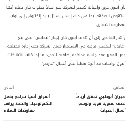
بأن أبتون خرق واجباته كمدير للشركة عبر اتخاذ خطوات كان يعلم أنها
ستقوض الصفقة، بما في ذلك إرسال رسائل بريد إلكتروني إلى نواب
لمعارضة الاتفاق.
وأشار القاضي إلى أن هدف أبتون كان إجبار "ليجانس" على بيع
"غاردنر" لتحسين فرصه في الاستمرار ضمن الشركة تحت إدارة مختلفة.
ومن المقرر عقد جلسة محاكمة إضافية لتحديد ما إذا كانت انتهاكات
أبتون لواجباته قد أثرت فعلياً على أعمال "غاردنر".
السابق
التالي
طيران أبوظبي تحقق أرباحاً
أسواق آسيا تتراجع بفعل
نصف سنوية قوية وتوسع
التكنولوجيا.. والنفط يراقب
أعمال الصيانة
مفاوضات السلام