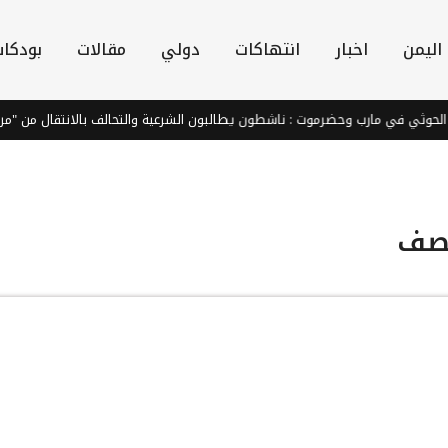
اليمن
اخبار
انتهاكات
دولي
مقالات
بودكا
الحوثي في مارب وحضرموت : ناشطون يطالبون الشرعية والتحالف بالانتقال من "مربع