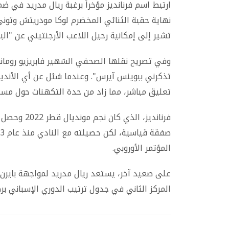
ارتبط اسم فرنانديز مؤخراً برغبة ريال مدريد في 
نهاية حقبة الثنائي المخضرم لوكا مودريتش وتوني
تشير إلى إمكانية رحيل اللاعب الأرجنتيني عن "البل
وفي تصريح نقلها الصحفي الشهير فابريزيو رومانو،
تذكرني ببوينس آيرس". وعندما سُئل عن أي الأند
تعليق مباشر، مما زاد من حدة التكهنات حول مست
فرنانديز، ا
المؤتمر الأوروبي.
على صعيد آخر، يستعد ريال مدريد لمواجهة بايرن م
المركز الثاني في جدول ترتيب الدوري الإسباني برصيد 69 