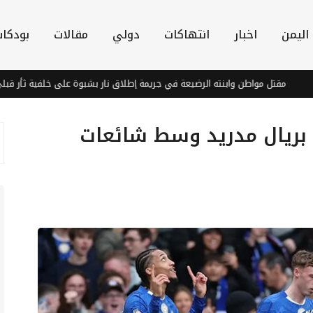
اليمن
اخبار
انتهاكات
دولي
مقالات
بودكا
تل مواطن وابنته الرضيعة في جريمة إطلاق نار بشبوة على خلفية ثأر قبلي
 بريال مدريد وسط شائعات