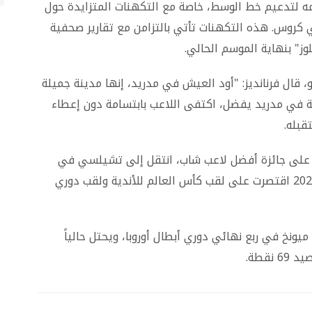
ضمه لتدعيم خط الوسط، خاصة مع التكهنات المتزايدة حول
 كروس. هذه التكهنات تأتي بالتزامن مع تقارير صحفية
وز" بنهاية الموسم الحالي.
 قال فرنانديز: "أود العيش في مدريد، إنها مدينة جميلة
ية في مدريد يفضل، اكتفى اللاعب بابتسامة دون إعطاء
قبله.
لذي كان نجم مونديال قطر 2022 وحصل على جائزة أفضل لاعب شاب، انتقل إلى تشيلسي في
صفقة قياسية، لكن حصيلته مع النادي منذ عام 2023 اقتصرت على لقب كأس العالم للأندية ولقب دوري
يونخ في ربع نهائي دوري أبطال أوروبا، ويحتل حالياً
نقطة.