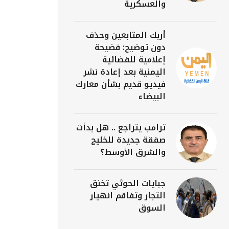
والعسكرية
أربك المتابعين وحذف
دون توضيح: فضيحة
إعلامية للفضائية
اليمنية بعد إعادة نشر
فيديو قديم بشأن معارك
البيضاء
ترامب يتراجع .. هل بدأت
صفقة جديدة للخليج
والشرق الأوسط؟
جبايات الحوثي تخنق
التجار وتفاقم انهيار
السوق