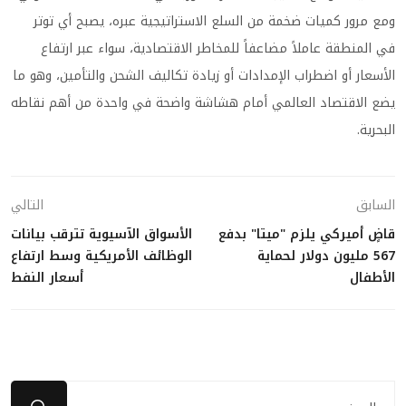
ومع مرور كميات ضخمة من السلع الاستراتيجية عبره، يصبح أي توتر
في المنطقة عاملاً مضاعفاً للمخاطر الاقتصادية، سواء عبر ارتفاع
الأسعار أو اضطراب الإمدادات أو زيادة تكاليف الشحن والتأمين، وهو ما
يضع الاقتصاد العالمي أمام هشاشة واضحة في واحدة من أهم نقاطه
البحرية.
السابق
التالي
قاضٍ أميركي يلزم "ميتا" بدفع
الأسواق الآسيوية تترقب بيانات
567 مليون دولار لحماية
الوظائف الأمريكية وسط ارتفاع
الأطفال
أسعار النفط