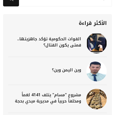
الأكثر قراءة
القوات الحكومية تؤكد جاهزيتها..
فمتى يكون القتال؟
وين اليمن وين؟
مشروع "مسام" يتلف 4141 لغماً
ومخلفاً حربياً في مديرية ميدي بحجة