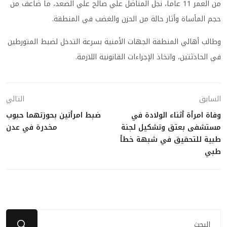
من العمر 11 عاماً، نجل المناضل علي صالح علي الصعد، ما ضاعف من
حجم المأساة وأثار حالة من الحزن والغضب في المنطقة.
وطالب أهالي المنطقة الجهات الأمنية بسرعة التدخل لضبط المتورطين
في الحادثتين، واتخاذ الإجراءات القانونية اللازمة.
السابق
التالي
وفاة امرأة أثناء الولادة في
ضبط امرأتين بحوزتهما حبوب
مستشفى بعتق وتشكيل لجنة
مخدرة في عدن
طبية للتحقيق في شبهة خطأ
طبي