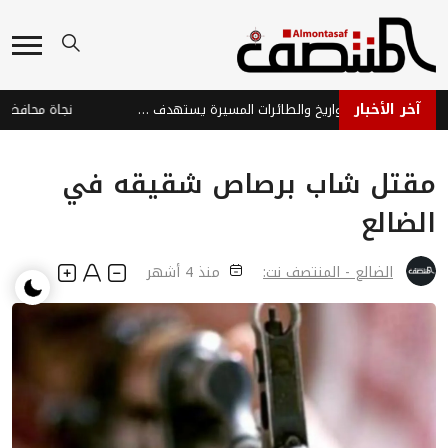
آخر الأخبار
هجوم حوثي بالصواريخ والطائرات المسيرة يستهدف ميناء المخا والساحل الغربي
مقتل شاب برصاص شقيقه في
الضالع
الضالع - المنتصف نت:
منذ 4 أشهر