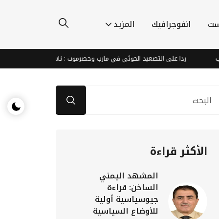
ست
انفوجرافيك
المزيد
ردا على التصعيد الحوثي في مارب وحضرموت : ناشطون يطالبون الشرعية والتحالف
الأكثر قراءة
المشهد اليمني
الساخن: قراءة
جيوسياسية أولية
للأوضاع السياسية