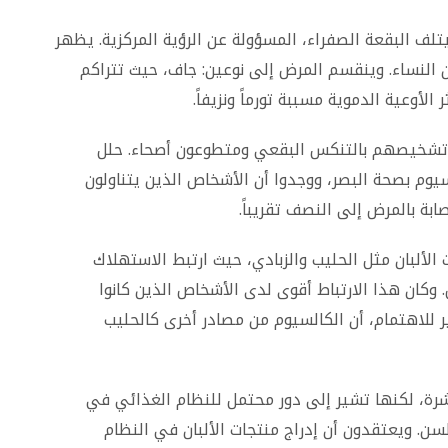
 البقعة الصفراء، المسؤولة عن الرؤية المركزية. يظهر
و أكثر انتشاراً بين النساء. وينقسم المرض إلى نوعين: جاف، حيث تتراكم
أوعية الدموية مسببة تورماً ونزيفاً.
هم مرضى تم تشخيصهم بالتنكس البقعي ومتطوعون أصحاء. حلل
سيوم بصحة البصر، ووجدوا أن الأشخاص الذين يتناولون
بة بالمرض إلى النصف تقريباً.
 الألبان مثل الحليب والزبادي، حيث ارتبط الاستهلاك
وكان هذا الارتباط أقوى لدى الأشخاص الذين كانوا
ر للاهتمام، أن الكالسيوم من مصادر أخرى كالحليب
باشرة، لكنها تشير إلى دور محتمل للنظام الغذائي في
سن. ويعتقدون أن إدراج منتجات الألبان في النظام