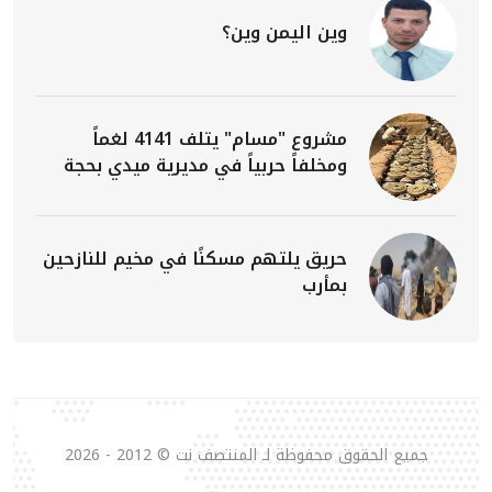
وين اليمن وين؟
مشروع "مسام" يتلف 4141 لغماً
ومخلفاً حربياً في مديرية ميدي بحجة
حريق يلتهم مسكنًا في مخيم للنازحين
بمأرب
جميع الحقوق محفوظة لـ المنتصف نت © 2012 - 2026