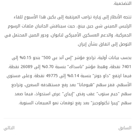
التضخمية.
تتجه الأنظار إلى زيارة ترامب المرتقبة إلى بكين هذا الأسبوع للقاء
الرئيس الصيني شي جين بينغ، حيث سيناقش الجانبان ملفات الرسوم
الجمركية، والدعم العسكري الأميركي لتايوان، ودور الصين المحتمل في
التوصل إلى اتفاق بشأن إيران.
بحسب بيانات أولية، تراجع مؤشر "إس آند بي 500" بنحو 0.15% إلى
7401 نقطة، وهبط مؤشر "ناسداك" بنسبة 0.70% إلى 26089 نقطة.
فيما ارتفع "داو جونز" بنسبة 0.14% إلى 49775 نقطة. وعلى مستوى
الأسهم، قفز سهم "هيومانا" بعد رفع مستهدفه السعري، وتراجع
سهم "جيم ستوب" عقب رفض "إيباي" عرض استحواذ، فيما صعد
سهم "زيبرا تكنولوجيز" بعد رفع توقعات نمو المبيعات السنوية.
السابق
التالي