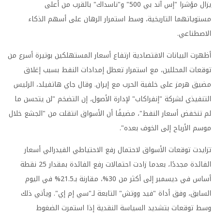
يزال مؤشرا "إس آند بي 500" و"ناسداك" بالقرب من أعلى
مستوياتهما التاريخية، وسط استمرار الرهان على أسهم الذكاء
الاصطناعي.
أظهرت البيانات الاقتصادية ارتفاع أسعار المستهلكين بوتيرة أسرع من
توقعات المحللين، مع استمرار تعطل إمدادات النفط بسبب إغلاق
مضيق هرمز على خلفية الحرب مع إيران. وقال جاي هاتفيلد، الرئيس
التنفيذي لشركة "إنفراكاب" لإدارة الأصول، إن التضخم "لن يتحسن ما
لم تنخفض أسعار النفط"، مضيفًا أن الأسواق انتقلت من "الجشع خلال
موسم الأرباح إلى الخوف بعده".
تزايدت توقعات الأسواق لاحتمال رفع الاحتياطي الفيدرالي أسعار
الفائدة مجددًا، بعدما زادت احتمالات رفع الفائدة بمقدار 25 نقطة
أساس في ديسمبر إلى أكثر من 30%، مقارنة بـ21.5% في اليوم
السابق، وفق أداة "فيد ووتش" التابعة لـ"سي إم إي". ويأتي ذلك
وسط توقعات بتشديد السياسة النقدية إذا استمرت الضغوط