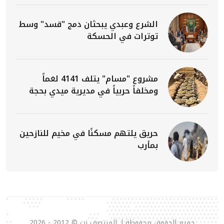
الشرع وعبدي يبحثان دمج "قسد" وسط
توترات في الحسكة
مشروع "مسام" يتلف 4141 لغماً
ومخلفاً حربياً في مديرية ميدي بحجة
حريق يلتهم مسكنًا في مخيم للنازحين
بمأرب
جميع الحقوق محفوظة لـ المنتصف نت © 2012 - 2026