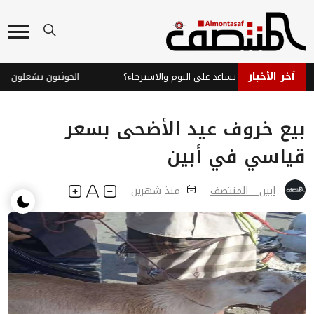
آخر الأخبار
اع الفلفلي: هل يساعد على النوم والاسترخاء؟
الحوثيون يشعلون جبهة 
بيع خروف عيد الأضحى بسعر
قياسي في أبين
ابين _ المنتصف
منذ شهرين