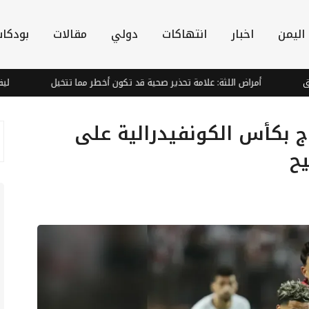
اليمن
اخبار
انتهاكات
دولي
مقالات
بودكا
أمراض اللثة: علامة تحذير صحية قد تكون أخطر مما تتخيل
ليفربول ير
وج بكأس الكونفيدرالية على
يح