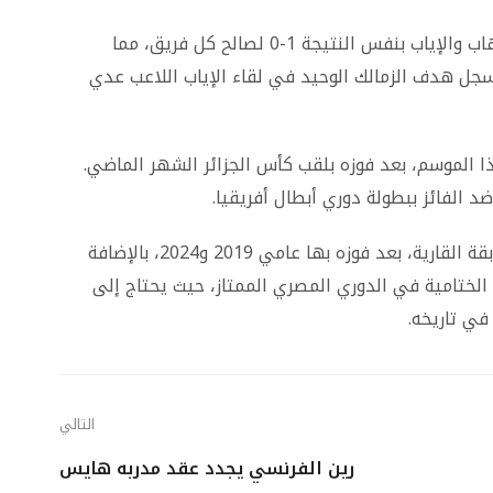
جاء تتويج الفريق الجزائري بعد نهاية مباراتي الذهاب والإياب بنفس النتيجة 1-0 لصالح كل فريق، مما
سجل هدف الزمالك الوحيد في لقاء الإياب اللاعب عدي
ذا الموسم، بعد فوزه بلقب كأس الجزائر الشهر الماضي.
د الفائز ببطولة دوري أبطال أفريقيا.
كان الزمالك يأمل في حصد لقبه الثالث في المسابقة القارية، بعد فوزه بها عامي 2019 و2024، بالإضافة
لختامية في الدوري المصري الممتاز، حيث يحتاج إلى
في تاريخه.
التالي
رين الفرنسي يجدد عقد مدربه هايس