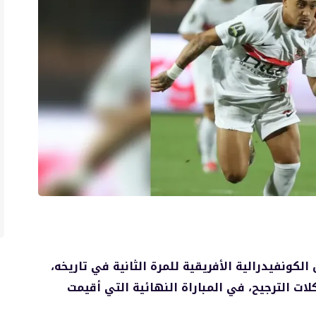
لكونفيدرالية الأفريقية للمرة الثانية في تاريخه،
زه على الزمالك المصري بنتيجة 8-7 بركلات الترجيح، في المباراة النهائية التي أقيمت