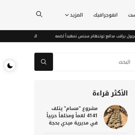
ست
انفوجرافيك
المزيد
اقب مدافع توتنهام سبنس تمهيداً لضمه
الحوثيون يفجرون حصناً تاريخياً 
الأكثر قراءة
مشروع "مسام" يتلف
4141 لغماً ومخلفاً حربياً
في مديرية ميدي بحجة