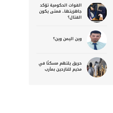
القوات الحكومية تؤكد
جاهزيتها.. فمتى يكون
القتال؟
وين اليمن وين؟
حريق يلتهم مسكنًا في
مخيم للنازحين بمأرب