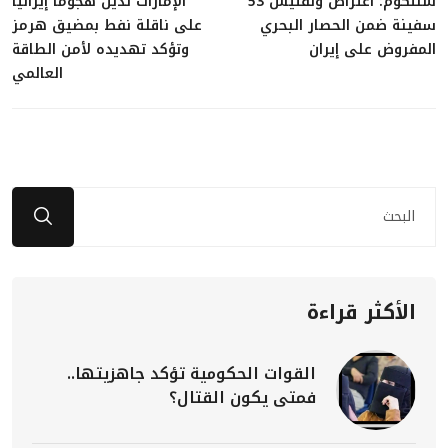
سنتكوم: اعتراض وتفتيش 53
الإمارات تدين هجوماً إيرانياً
سفينة ضمن الحصار البحري
على ناقلة نفط بمضيق هرمز
المفروض على إيران
وتؤكد تهديده لأمن الطاقة
العالمي
الأكثر قراءة
القوات الحكومية تؤكد جاهزيتها..
فمتى يكون القتال؟