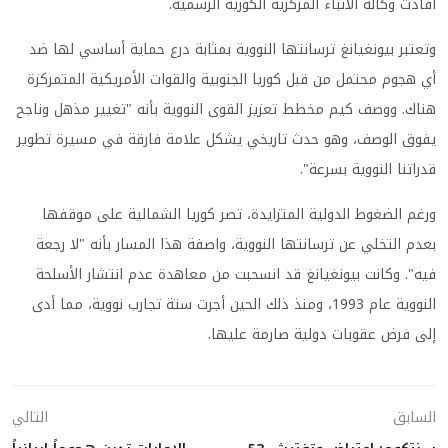
أفادت وكالة الأنباء المركزية الكورية الرسمية.
وتعتبر بيونغيانغ ترسانتها النووية بمثابة درع حماية أساسي لها ضد
أي هجوم محتمل من قبل كوريا الجنوبية والقوات الأمريكية المتمركزة
هناك. ووصف كيم مخطط تعزيز القوى النووية بأنه "تغيير مذهل وناجح
يفوق الوصف، وهو حدث تاريخي يشكل علامة فارقة في مسيرة تطوير
قدراتنا النووية بسرعة".
ورغم الضغوط الدولية المتزايدة، تصر كوريا الشمالية على موقفها
بعدم التخلي عن ترسانتها النووية، واصفة هذا المسار بأنه "لا رجعة
فيه". وكانت بيونغيانغ قد انسحبت من معاهدة عدم انتشار الأسلحة
النووية عام 1993، ومنذ ذلك الحين أجرت ستة تجارب نووية، مما أدى
إلى فرض عقوبات دولية صارمة عليها.
السابق
التالي